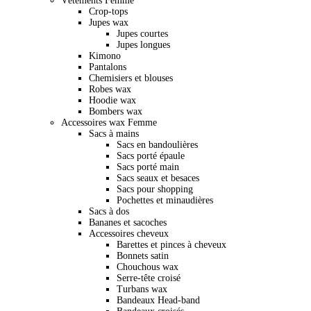
Vêtements Femme
Crop-tops
Jupes wax
Jupes courtes
Jupes longues
Kimono
Pantalons
Chemisiers et blouses
Robes wax
Hoodie wax
Bombers wax
Accessoires wax Femme
Sacs à mains
Sacs en bandoulières
Sacs porté épaule
Sacs porté main
Sacs seaux et besaces
Sacs pour shopping
Pochettes et minaudières
Sacs à dos
Bananes et sacoches
Accessoires cheveux
Barettes et pinces à cheveux
Bonnets satin
Chouchous wax
Serre-tête croisé
Turbans wax
Bandeaux Head-band