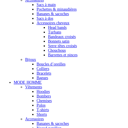
Accessoires
Sacs à main
Pochettes & minaudières
Bananes & sacoches
Sacs à dos
Accessoires cheveux
Head bands
Turbans
Bandeaux croisés
Bonnets satin
Serre têtes croisés
Chouchous
Barrettes et pinces
Bijoux
Boucles d’oreilles
Colliers
Bracelets
Bagues
MODE HOMME
Vêtements
Hoodies
Bombers
Chemises
Polos
T-shirts
Shorts
Accessoires
Bananes & sacoches