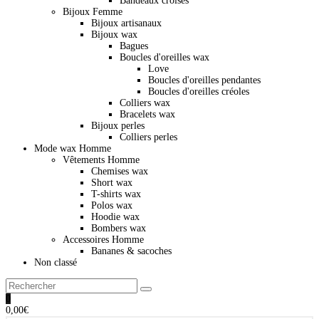
Bandeaux croisés
Bijoux Femme
Bijoux artisanaux
Bijoux wax
Bagues
Boucles d'oreilles wax
Love
Boucles d'oreilles pendantes
Boucles d'oreilles créoles
Colliers wax
Bracelets wax
Bijoux perles
Colliers perles
Mode wax Homme
Vêtements Homme
Chemises wax
Short wax
T-shirts wax
Polos wax
Hoodie wax
Bombers wax
Accessoires Homme
Bananes & sacoches
Non classé
0
0,00
€