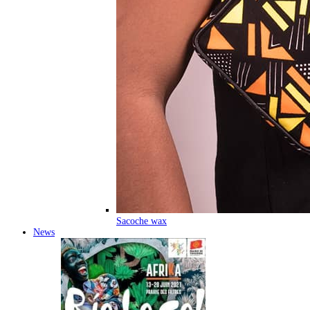
Sacoche wax
News