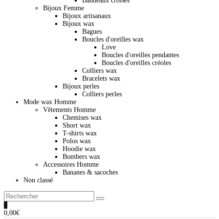
Bandeaux croisés
Bijoux Femme
Bijoux artisanaux
Bijoux wax
Bagues
Boucles d'oreilles wax
Love
Boucles d'oreilles pendantes
Boucles d'oreilles créoles
Colliers wax
Bracelets wax
Bijoux perles
Colliers perles
Mode wax Homme
Vêtements Homme
Chemises wax
Short wax
T-shirts wax
Polos wax
Hoodie wax
Bombers wax
Accessoires Homme
Bananes & sacoches
Non classé
0
0,00
€