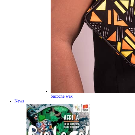
Sacoche wax
News