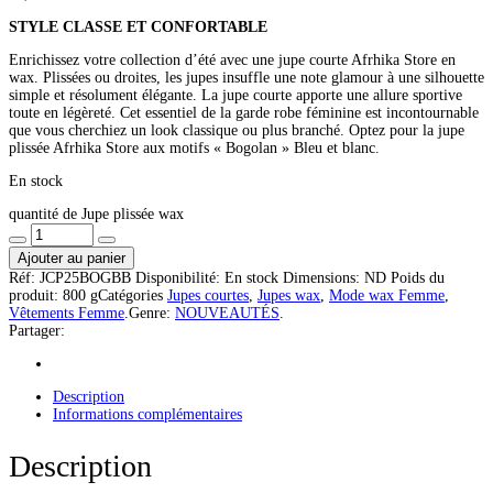
STYLE CLASSE ET CONFORTABLE
Enrichissez votre collection d’été avec une jupe courte Afrhika Store en
wax. Plissées ou droites, les jupes insuffle une note glamour à une silhouette
simple et résolument élégante. La jupe courte apporte une allure sportive
toute en légèreté. Cet essentiel de la garde robe féminine est incontournable
que vous cherchiez un look classique ou plus branché. Optez pour la jupe
plissée Afrhika Store aux motifs « Bogolan » Bleu et blanc.
En stock
quantité de Jupe plissée wax
Ajouter au panier
Réf:
JCP25BOGBB
Disponibilité:
En stock
Dimensions:
ND
Poids du
produit:
800 g
Catégories
Jupes courtes
,
Jupes wax
,
Mode wax Femme
,
Vêtements Femme
.
Genre:
NOUVEAUTÉS
.
Partager:
Description
Informations complémentaires
Description