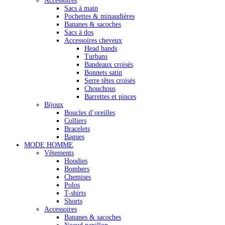
Accessoires
Sacs à main
Pochettes & minaudières
Bananes & sacoches
Sacs à dos
Accessoires cheveux
Head bands
Turbans
Bandeaux croisés
Bonnets satin
Serre têtes croisés
Chouchous
Barrettes et pinces
Bijoux
Boucles d’oreilles
Colliers
Bracelets
Bagues
MODE HOMME
Vêtements
Hoodies
Bombers
Chemises
Polos
T-shirts
Shorts
Accessoires
Bananes & sacoches