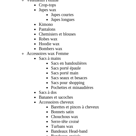
Vêtements Femme
Crop-tops
Jupes wax
Jupes courtes
Jupes longues
Kimono
Pantalons
Chemisiers et blouses
Robes wax
Hoodie wax
Bombers wax
Accessoires wax Femme
Sacs à mains
Sacs en bandoulières
Sacs porté épaule
Sacs porté main
Sacs seaux et besaces
Sacs pour shopping
Pochettes et minaudières
Sacs à dos
Bananes et sacoches
Accessoires cheveux
Barettes et pinces à cheveux
Bonnets satin
Chouchous wax
Serre-tête croisé
Turbans wax
Bandeaux Head-band