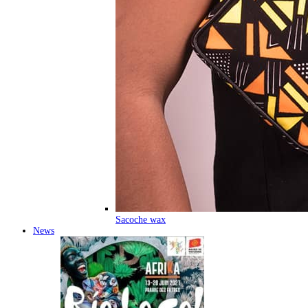
Sacoche wax
News