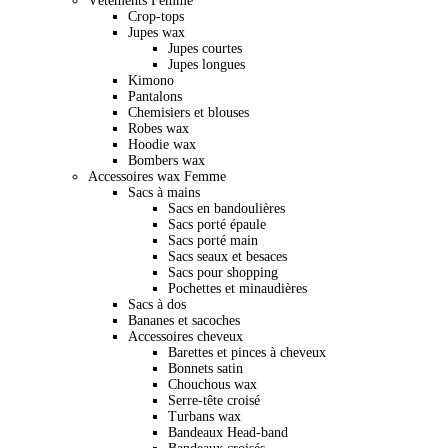
Vêtements Femme
Crop-tops
Jupes wax
Jupes courtes
Jupes longues
Kimono
Pantalons
Chemisiers et blouses
Robes wax
Hoodie wax
Bombers wax
Accessoires wax Femme
Sacs à mains
Sacs en bandoulières
Sacs porté épaule
Sacs porté main
Sacs seaux et besaces
Sacs pour shopping
Pochettes et minaudières
Sacs à dos
Bananes et sacoches
Accessoires cheveux
Barettes et pinces à cheveux
Bonnets satin
Chouchous wax
Serre-tête croisé
Turbans wax
Bandeaux Head-band