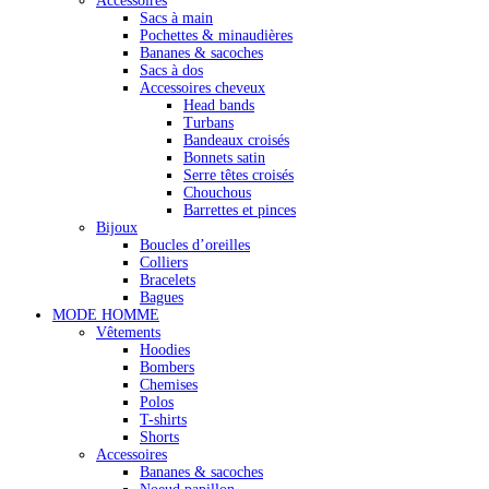
Accessoires
Sacs à main
Pochettes & minaudières
Bananes & sacoches
Sacs à dos
Accessoires cheveux
Head bands
Turbans
Bandeaux croisés
Bonnets satin
Serre têtes croisés
Chouchous
Barrettes et pinces
Bijoux
Boucles d’oreilles
Colliers
Bracelets
Bagues
MODE HOMME
Vêtements
Hoodies
Bombers
Chemises
Polos
T-shirts
Shorts
Accessoires
Bananes & sacoches