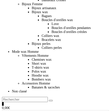
Bandeaux croisés
Bijoux Femme
Bijoux artisanaux
Bijoux wax
Bagues
Boucles d'oreilles wax
Love
Boucles d'oreilles pendantes
Boucles d'oreilles créoles
Colliers wax
Bracelets wax
Bijoux perles
Colliers perles
Mode wax Homme
Vêtements Homme
Chemises wax
Short wax
T-shirts wax
Polos wax
Hoodie wax
Bombers wax
Accessoires Homme
Bananes & sacoches
Non classé
0
0,00
€