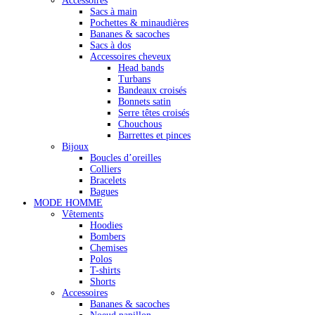
Accessoires
Sacs à main
Pochettes & minaudières
Bananes & sacoches
Sacs à dos
Accessoires cheveux
Head bands
Turbans
Bandeaux croisés
Bonnets satin
Serre têtes croisés
Chouchous
Barrettes et pinces
Bijoux
Boucles d’oreilles
Colliers
Bracelets
Bagues
MODE HOMME
Vêtements
Hoodies
Bombers
Chemises
Polos
T-shirts
Shorts
Accessoires
Bananes & sacoches