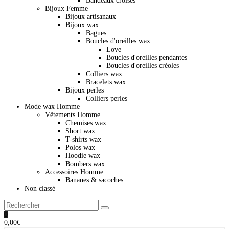
Bandeaux croisés
Bijoux Femme
Bijoux artisanaux
Bijoux wax
Bagues
Boucles d'oreilles wax
Love
Boucles d'oreilles pendantes
Boucles d'oreilles créoles
Colliers wax
Bracelets wax
Bijoux perles
Colliers perles
Mode wax Homme
Vêtements Homme
Chemises wax
Short wax
T-shirts wax
Polos wax
Hoodie wax
Bombers wax
Accessoires Homme
Bananes & sacoches
Non classé
0
0,00
€