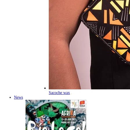
Sacoche wax
News