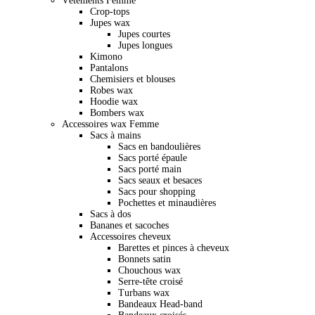
Vêtements Femme
Crop-tops
Jupes wax
Jupes courtes
Jupes longues
Kimono
Pantalons
Chemisiers et blouses
Robes wax
Hoodie wax
Bombers wax
Accessoires wax Femme
Sacs à mains
Sacs en bandoulières
Sacs porté épaule
Sacs porté main
Sacs seaux et besaces
Sacs pour shopping
Pochettes et minaudières
Sacs à dos
Bananes et sacoches
Accessoires cheveux
Barettes et pinces à cheveux
Bonnets satin
Chouchous wax
Serre-tête croisé
Turbans wax
Bandeaux Head-band