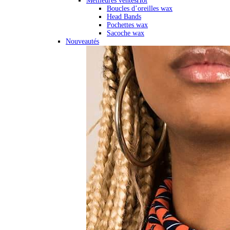
Meilleures ventes
Hot
Boucles d’oreilles wax
Head Bands
Pochettes wax
Sacoche wax
Nouveautés