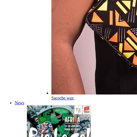
Sacoche wax
News