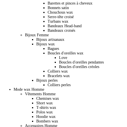
Barettes et pinces à cheveux
Bonnets satin
Chouchous wax
Serre-tête croisé
Turbans wax
Bandeaux Head-band
Bandeaux croisés
Bijoux Femme
Bijoux artisanaux
Bijoux wax
Bagues
Boucles d'oreilles wax
Love
Boucles d'oreilles pendantes
Boucles d'oreilles créoles
Colliers wax
Bracelets wax
Bijoux perles
Colliers perles
Mode wax Homme
Vêtements Homme
Chemises wax
Short wax
T-shirts wax
Polos wax
Hoodie wax
Bombers wax
Accessoires Homme