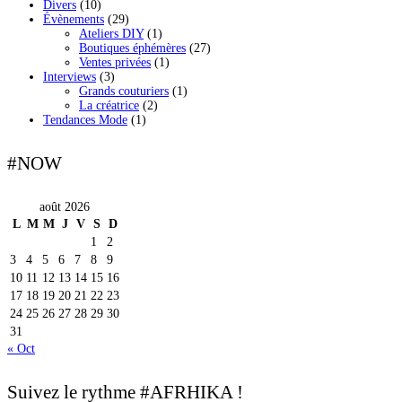
Divers
(10)
Évènements
(29)
Ateliers DIY
(1)
Boutiques éphémères
(27)
Ventes privées
(1)
Interviews
(3)
Grands couturiers
(1)
La créatrice
(2)
Tendances Mode
(1)
#NOW
août 2026
L
M
M
J
V
S
D
1
2
3
4
5
6
7
8
9
10
11
12
13
14
15
16
17
18
19
20
21
22
23
24
25
26
27
28
29
30
31
« Oct
Suivez le rythme #AFRHIKA !