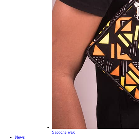
Sacoche wax
News