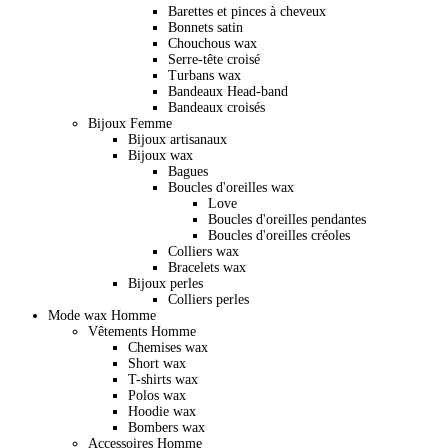
Barettes et pinces à cheveux
Bonnets satin
Chouchous wax
Serre-tête croisé
Turbans wax
Bandeaux Head-band
Bandeaux croisés
Bijoux Femme
Bijoux artisanaux
Bijoux wax
Bagues
Boucles d'oreilles wax
Love
Boucles d'oreilles pendantes
Boucles d'oreilles créoles
Colliers wax
Bracelets wax
Bijoux perles
Colliers perles
Mode wax Homme
Vêtements Homme
Chemises wax
Short wax
T-shirts wax
Polos wax
Hoodie wax
Bombers wax
Accessoires Homme