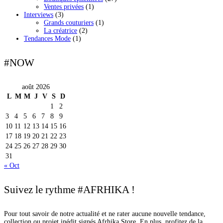
Ventes privées
(1)
Interviews
(3)
Grands couturiers
(1)
La créatrice
(2)
Tendances Mode
(1)
#NOW
août 2026
L
M
M
J
V
S
D
1
2
3
4
5
6
7
8
9
10
11
12
13
14
15
16
17
18
19
20
21
22
23
24
25
26
27
28
29
30
31
« Oct
Suivez le rythme #AFRHIKA !
Pour tout savoir de notre actualité et ne rater aucune nouvelle tendance,
collection ou projet inédit signés Afrhika Store. En plus, profitez de la