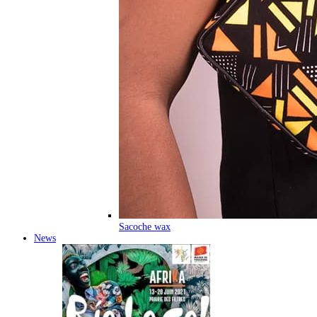
Sacoche wax
News