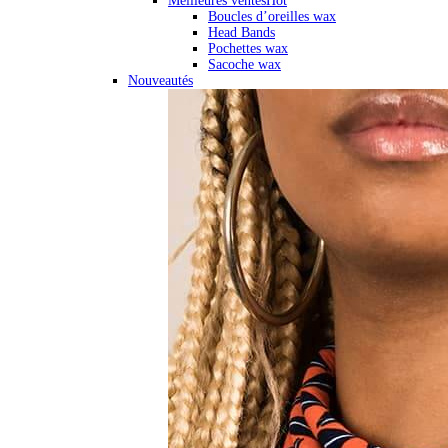
Meilleures ventes
Hot
Boucles d’oreilles wax
Head Bands
Pochettes wax
Sacoche wax
Nouveautés