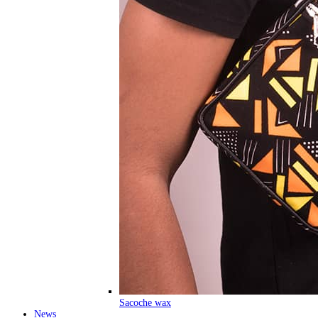
Sacoche wax
News