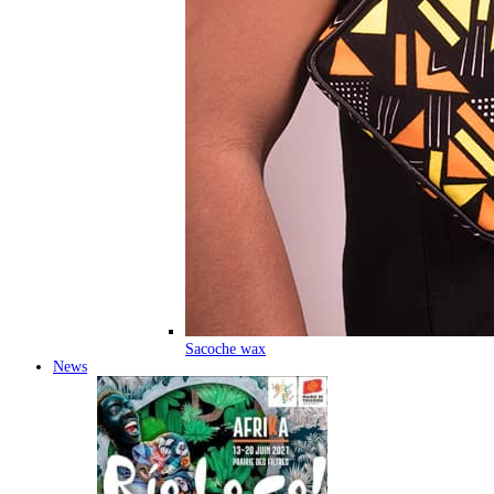
Sacoche wax
News