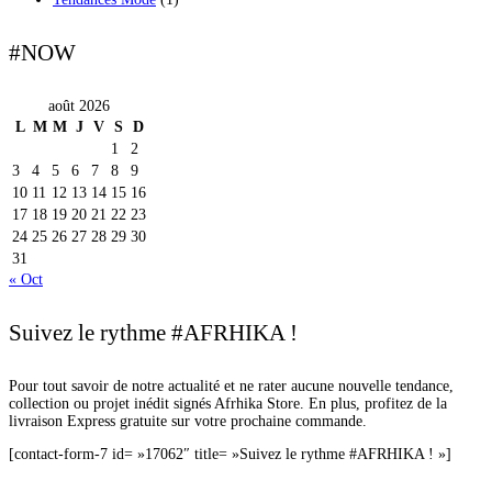
#NOW
août 2026
L
M
M
J
V
S
D
1
2
3
4
5
6
7
8
9
10
11
12
13
14
15
16
17
18
19
20
21
22
23
24
25
26
27
28
29
30
31
« Oct
Suivez le rythme #AFRHIKA !
Pour tout savoir de notre actualité et ne rater aucune nouvelle tendance,
collection ou projet inédit signés Afrhika Store. En plus, profitez de la
livraison Express gratuite sur votre prochaine commande.
[contact-form-7 id= »17062″ title= »Suivez le rythme #AFRHIKA ! »]