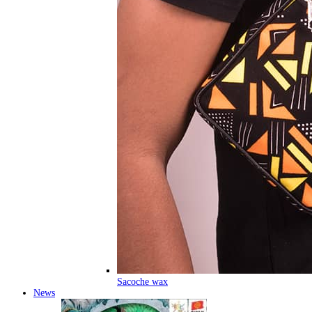
Sacoche wax
News