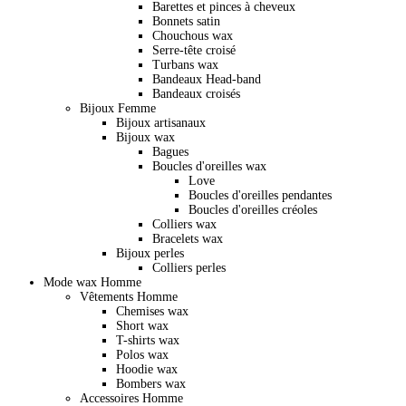
Barettes et pinces à cheveux
Bonnets satin
Chouchous wax
Serre-tête croisé
Turbans wax
Bandeaux Head-band
Bandeaux croisés
Bijoux Femme
Bijoux artisanaux
Bijoux wax
Bagues
Boucles d'oreilles wax
Love
Boucles d'oreilles pendantes
Boucles d'oreilles créoles
Colliers wax
Bracelets wax
Bijoux perles
Colliers perles
Mode wax Homme
Vêtements Homme
Chemises wax
Short wax
T-shirts wax
Polos wax
Hoodie wax
Bombers wax
Accessoires Homme