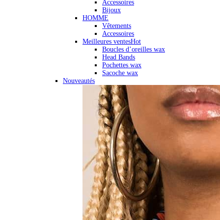
Accessoires
Bijoux
HOMME
Vêtements
Accessoires
Meilleures ventes
Hot
Boucles d’oreilles wax
Head Bands
Pochettes wax
Sacoche wax
Nouveautés