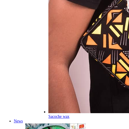
Sacoche wax
News