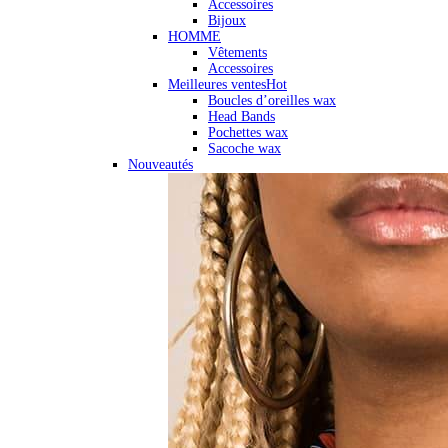
Accessoires
Bijoux
HOMME
Vêtements
Accessoires
Meilleures ventes
Hot
Boucles d’oreilles wax
Head Bands
Pochettes wax
Sacoche wax
Nouveautés