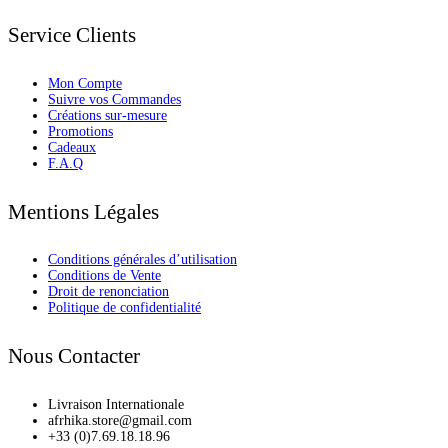
Service Clients
Mon Compte
Suivre vos Commandes
Créations sur-mesure
Promotions
Cadeaux
F.A.Q
Mentions Légales
Conditions générales d’utilisation
Conditions de Vente
Droit de renonciation
Politique de confidentialité
Nous Contacter
Livraison Internationale
afrhika.store@gmail.com
+33 (0)7.69.18.18.96