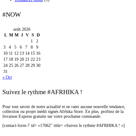
#NOW
août 2026
L
M
M
J
V
S
D
1
2
3
4
5
6
7
8
9
10
11
12
13
14
15
16
17
18
19
20
21
22
23
24
25
26
27
28
29
30
31
« Oct
Suivez le rythme #AFRHIKA !
Pour tout savoir de notre actualité et ne rater aucune nouvelle tendance,
collection ou projet inédit signés Afrhika Store. En plus, profitez de la
livraison Express gratuite sur votre prochaine commande.
[contact-form-7 id= »17062″ title= »Suivez le rythme #AFRHIKA ! »]