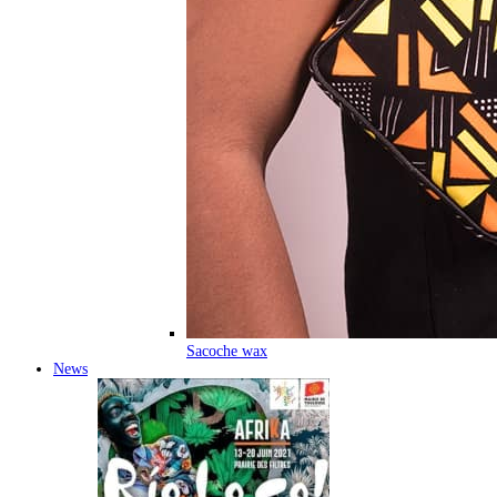
Sacoche wax
News