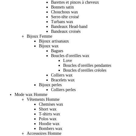
Barettes et pinces à cheveux
Bonnets satin
Chouchous wax
Serre-tête croisé
Turbans wax
Bandeaux Head-band
Bandeaux croisés
Bijoux Femme
Bijoux artisanaux
Bijoux wax
Bagues
Boucles d'oreilles wax
Love
Boucles d'oreilles pendantes
Boucles d'oreilles créoles
Colliers wax
Bracelets wax
Bijoux perles
Colliers perles
Mode wax Homme
Vêtements Homme
Chemises wax
Short wax
T-shirts wax
Polos wax
Hoodie wax
Bombers wax
Accessoires Homme