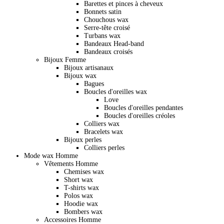
Barettes et pinces à cheveux
Bonnets satin
Chouchous wax
Serre-tête croisé
Turbans wax
Bandeaux Head-band
Bandeaux croisés
Bijoux Femme
Bijoux artisanaux
Bijoux wax
Bagues
Boucles d'oreilles wax
Love
Boucles d'oreilles pendantes
Boucles d'oreilles créoles
Colliers wax
Bracelets wax
Bijoux perles
Colliers perles
Mode wax Homme
Vêtements Homme
Chemises wax
Short wax
T-shirts wax
Polos wax
Hoodie wax
Bombers wax
Accessoires Homme