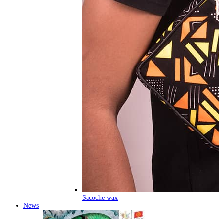
Sacoche wax
News