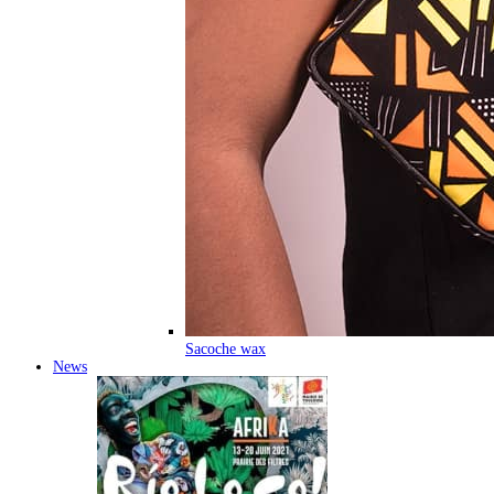
Sacoche wax
News