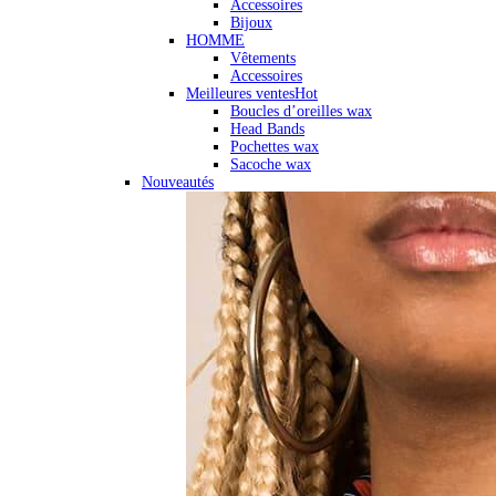
Accessoires
Bijoux
HOMME
Vêtements
Accessoires
Meilleures ventes
Hot
Boucles d’oreilles wax
Head Bands
Pochettes wax
Sacoche wax
Nouveautés