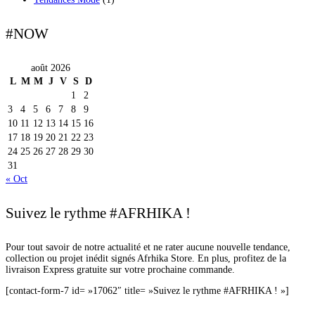
#NOW
août 2026
L
M
M
J
V
S
D
1
2
3
4
5
6
7
8
9
10
11
12
13
14
15
16
17
18
19
20
21
22
23
24
25
26
27
28
29
30
31
« Oct
Suivez le rythme #AFRHIKA !
Pour tout savoir de notre actualité et ne rater aucune nouvelle tendance,
collection ou projet inédit signés Afrhika Store. En plus, profitez de la
livraison Express gratuite sur votre prochaine commande.
[contact-form-7 id= »17062″ title= »Suivez le rythme #AFRHIKA ! »]