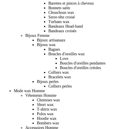
Barettes et pinces à cheveux
Bonnets satin
Chouchous wax
Serre-tête croisé
Turbans wax
Bandeaux Head-band
Bandeaux croisés
Bijoux Femme
Bijoux artisanaux
Bijoux wax
Bagues
Boucles d'oreilles wax
Love
Boucles d'oreilles pendantes
Boucles d'oreilles créoles
Colliers wax
Bracelets wax
Bijoux perles
Colliers perles
Mode wax Homme
Vêtements Homme
Chemises wax
Short wax
T-shirts wax
Polos wax
Hoodie wax
Bombers wax
Accessoires Homme