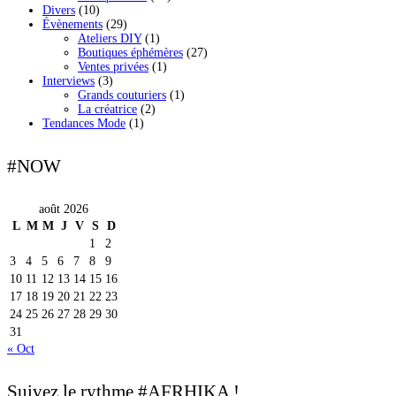
Divers
(10)
Évènements
(29)
Ateliers DIY
(1)
Boutiques éphémères
(27)
Ventes privées
(1)
Interviews
(3)
Grands couturiers
(1)
La créatrice
(2)
Tendances Mode
(1)
#NOW
août 2026
L
M
M
J
V
S
D
1
2
3
4
5
6
7
8
9
10
11
12
13
14
15
16
17
18
19
20
21
22
23
24
25
26
27
28
29
30
31
« Oct
Suivez le rythme #AFRHIKA !