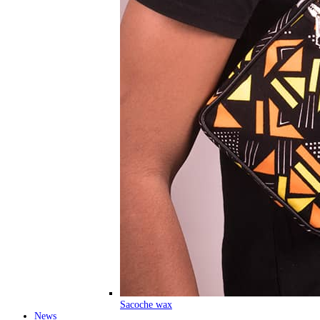
Sacoche wax
News