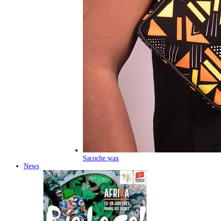
Sacoche wax
News