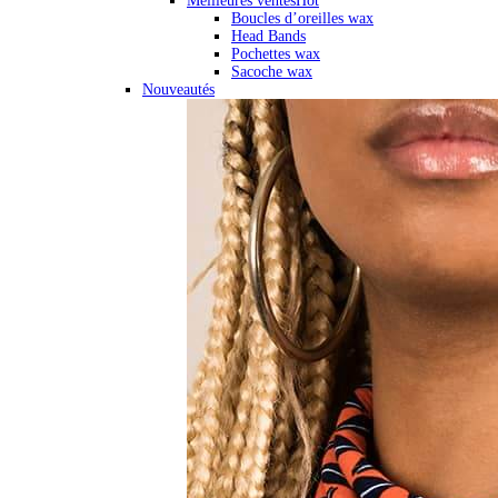
Meilleures ventes
Hot
Boucles d’oreilles wax
Head Bands
Pochettes wax
Sacoche wax
Nouveautés