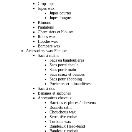
Crop-tops
Jupes wax
Jupes courtes
Jupes longues
Kimono
Pantalons
Chemisiers et blouses
Robes wax
Hoodie wax
Bombers wax
Accessoires wax Femme
Sacs à mains
Sacs en bandoulières
Sacs porté épaule
Sacs porté main
Sacs seaux et besaces
Sacs pour shopping
Pochettes et minaudières
Sacs à dos
Bananes et sacoches
Accessoires cheveux
Barettes et pinces à cheveux
Bonnets satin
Chouchous wax
Serre-tête croisé
Turbans wax
Bandeaux Head-band
Bandeaux croisés