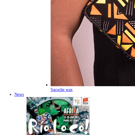
Sacoche wax
News