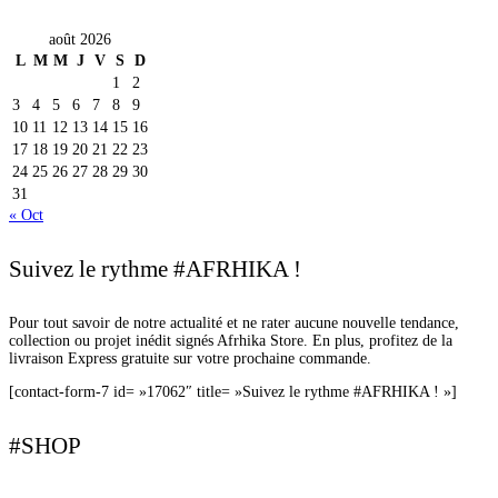
août 2026
L
M
M
J
V
S
D
1
2
3
4
5
6
7
8
9
10
11
12
13
14
15
16
17
18
19
20
21
22
23
24
25
26
27
28
29
30
31
« Oct
Suivez le rythme #AFRHIKA !
Pour tout savoir de notre actualité et ne rater aucune nouvelle tendance,
collection ou projet inédit signés Afrhika Store. En plus, profitez de la
livraison Express gratuite sur votre prochaine commande.
[contact-form-7 id= »17062″ title= »Suivez le rythme #AFRHIKA ! »]
#SHOP