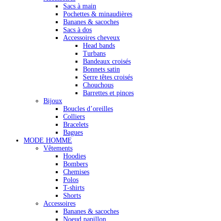
Sacs à main
Pochettes & minaudières
Bananes & sacoches
Sacs à dos
Accessoires cheveux
Head bands
Turbans
Bandeaux croisés
Bonnets satin
Serre têtes croisés
Chouchous
Barrettes et pinces
Bijoux
Boucles d’oreilles
Colliers
Bracelets
Bagues
MODE HOMME
Vêtements
Hoodies
Bombers
Chemises
Polos
T-shirts
Shorts
Accessoires
Bananes & sacoches
Noeud papillon