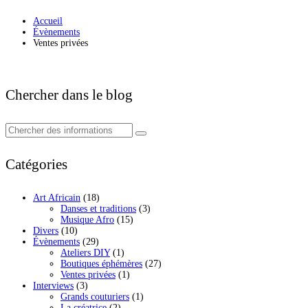
Accueil
Évènements
Ventes privées
Chercher dans le blog
Catégories
Art Africain
(18)
Danses et traditions
(3)
Musique Afro
(15)
Divers
(10)
Évènements
(29)
Ateliers DIY
(1)
Boutiques éphémères
(27)
Ventes privées
(1)
Interviews
(3)
Grands couturiers
(1)
La créatrice
(2)