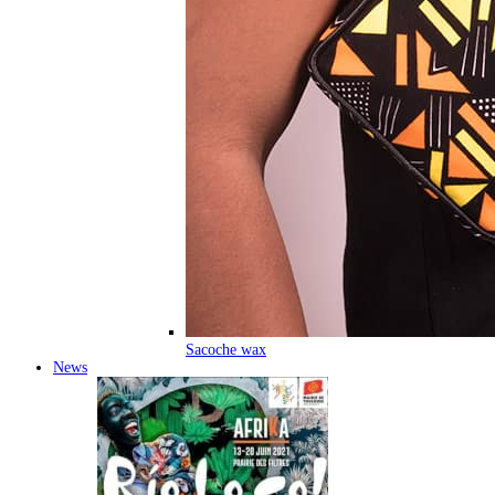
Sacoche wax
News