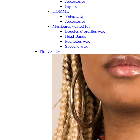
Accessoires
Bijoux
HOMME
Vêtements
Accessoires
Meilleures ventes
Hot
Boucles d’oreilles wax
Head Bands
Pochettes wax
Sacoche wax
Nouveautés