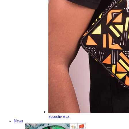
Sacoche wax
News