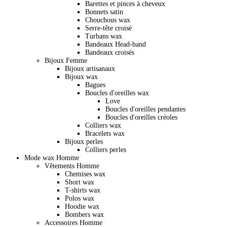
Barettes et pinces à cheveux
Bonnets satin
Chouchous wax
Serre-tête croisé
Turbans wax
Bandeaux Head-band
Bandeaux croisés
Bijoux Femme
Bijoux artisanaux
Bijoux wax
Bagues
Boucles d'oreilles wax
Love
Boucles d'oreilles pendantes
Boucles d'oreilles créoles
Colliers wax
Bracelets wax
Bijoux perles
Colliers perles
Mode wax Homme
Vêtements Homme
Chemises wax
Short wax
T-shirts wax
Polos wax
Hoodie wax
Bombers wax
Accessoires Homme