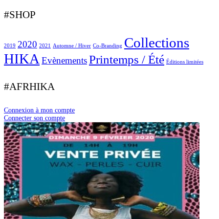
#SHOP
Collections
2020
2019
2021
Automne / Hiver
Co-Branding
HIKA
Printemps / Été
Evènements
Éditions limitées
#AFRHIKA
Connexion à mon compte
Connecter son compte