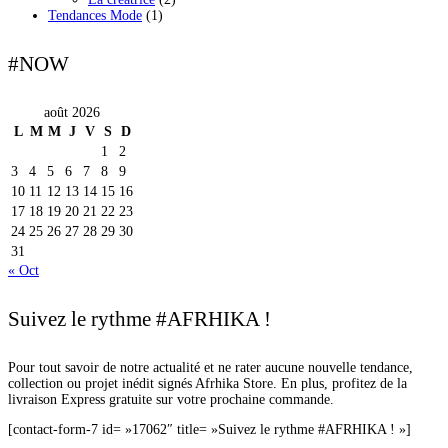
Tendances Mode
(1)
#NOW
août 2026
L
M
M
J
V
S
D
1
2
3
4
5
6
7
8
9
10
11
12
13
14
15
16
17
18
19
20
21
22
23
24
25
26
27
28
29
30
31
« Oct
Suivez le rythme #AFRHIKA !
Pour tout savoir de notre actualité et ne rater aucune nouvelle tendance,
collection ou projet inédit signés Afrhika Store. En plus, profitez de la
livraison Express gratuite sur votre prochaine commande.
[contact-form-7 id= »17062″ title= »Suivez le rythme #AFRHIKA ! »]