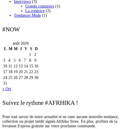
Interviews
(3)
Grands couturiers
(1)
La créatrice
(2)
Tendances Mode
(1)
#NOW
août 2026
L
M
M
J
V
S
D
1
2
3
4
5
6
7
8
9
10
11
12
13
14
15
16
17
18
19
20
21
22
23
24
25
26
27
28
29
30
31
« Oct
Suivez le rythme #AFRHIKA !
Pour tout savoir de notre actualité et ne rater aucune nouvelle tendance,
collection ou projet inédit signés Afrhika Store. En plus, profitez de la
livraison Express gratuite sur votre prochaine commande.