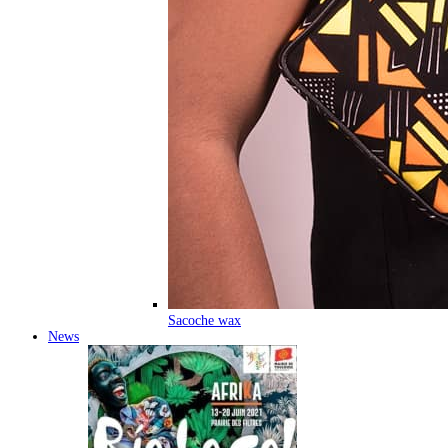
Sacoche wax
News