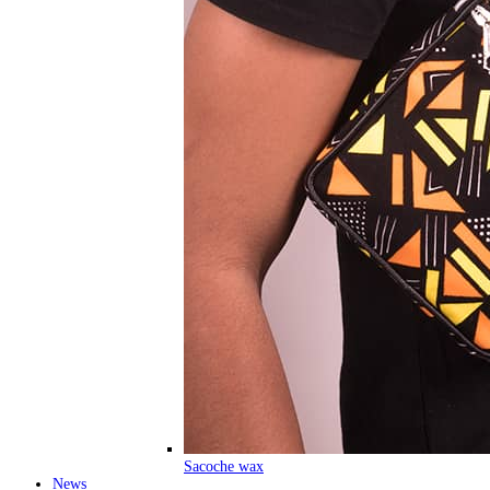
Sacoche wax
News