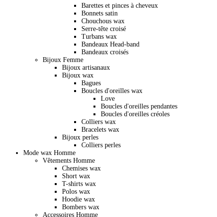
Barettes et pinces à cheveux
Bonnets satin
Chouchous wax
Serre-tête croisé
Turbans wax
Bandeaux Head-band
Bandeaux croisés
Bijoux Femme
Bijoux artisanaux
Bijoux wax
Bagues
Boucles d'oreilles wax
Love
Boucles d'oreilles pendantes
Boucles d'oreilles créoles
Colliers wax
Bracelets wax
Bijoux perles
Colliers perles
Mode wax Homme
Vêtements Homme
Chemises wax
Short wax
T-shirts wax
Polos wax
Hoodie wax
Bombers wax
Accessoires Homme