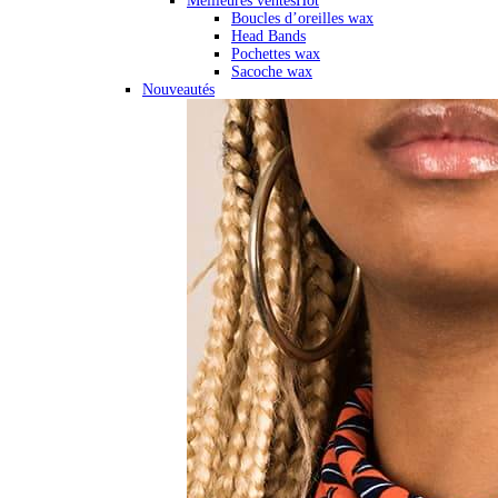
Meilleures ventes
Hot
Boucles d’oreilles wax
Head Bands
Pochettes wax
Sacoche wax
Nouveautés