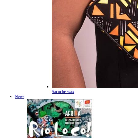
Sacoche wax
News