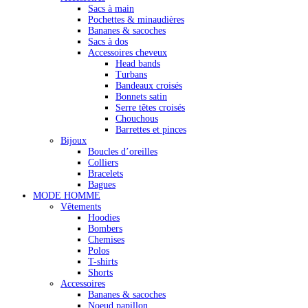
Sacs à main
Pochettes & minaudières
Bananes & sacoches
Sacs à dos
Accessoires cheveux
Head bands
Turbans
Bandeaux croisés
Bonnets satin
Serre têtes croisés
Chouchous
Barrettes et pinces
Bijoux
Boucles d’oreilles
Colliers
Bracelets
Bagues
MODE HOMME
Vêtements
Hoodies
Bombers
Chemises
Polos
T-shirts
Shorts
Accessoires
Bananes & sacoches
Noeud papillon