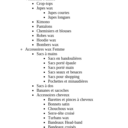
Crop-tops
Jupes wax
Jupes courtes
Jupes longues
Kimono
Pantalons
Chemisiers et blouses
Robes wax
Hoodie wax
Bombers wax
Accessoires wax Femme
Sacs à mains
Sacs en bandoulières
Sacs porté épaule
Sacs porté main
Sacs seaux et besaces
Sacs pour shopping
Pochettes et minaudières
Sacs à dos
Bananes et sacoches
Accessoires cheveux
Barettes et pinces à cheveux
Bonnets satin
Chouchous wax
Serre-tête croisé
Turbans wax
Bandeaux Head-band
Bandeaux croisés