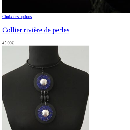
Choix des options
Collier rivière de perles
45,00
€