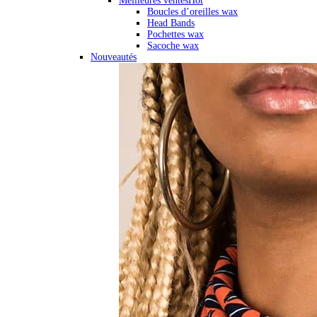
Meilleures ventes
Hot
Boucles d’oreilles wax
Head Bands
Pochettes wax
Sacoche wax
Nouveautés