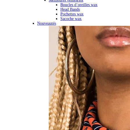
Meilleures ventes
Hot
Boucles d’oreilles wax
Head Bands
Pochettes wax
Sacoche wax
Nouveautés