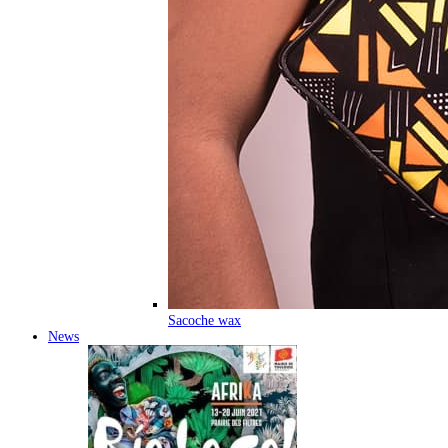
Sacoche wax
News