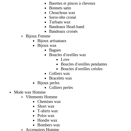
Barettes et pinces à cheveux
Bonnets satin
Chouchous wax
Serre-tête croisé
Turbans wax
Bandeaux Head-band
Bandeaux croisés
Bijoux Femme
Bijoux artisanaux
Bijoux wax
Bagues
Boucles d'oreilles wax
Love
Boucles d'oreilles pendantes
Boucles d'oreilles créoles
Colliers wax
Bracelets wax
Bijoux perles
Colliers perles
Mode wax Homme
Vêtements Homme
Chemises wax
Short wax
T-shirts wax
Polos wax
Hoodie wax
Bombers wax
Accessoires Homme