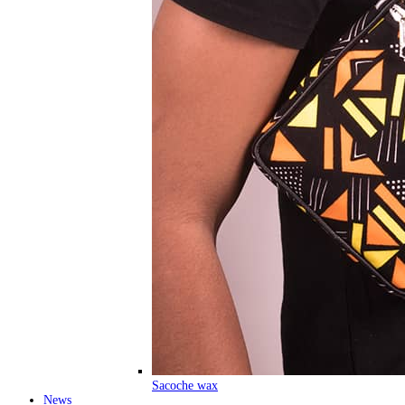
Sacoche wax
News