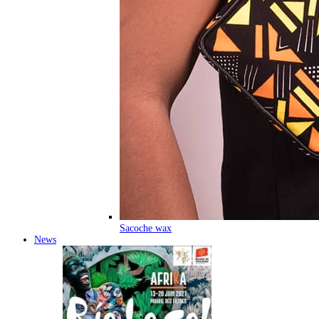
Sacoche wax
News