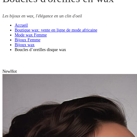
Les bijoux en wax, l'élégance en un clin d'oeil
Accueil
Boutique wax: vente en ligne de mode africaine
Mode wax Femme
Bijoux Femme
Bijoux wax
Boucles d’oreilles disque wax
New
Hot