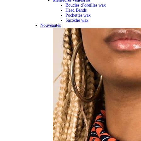
Meilleures ventes
Hot
Boucles d’oreilles wax
Head Bands
Pochettes wax
Sacoche wax
Nouveautés