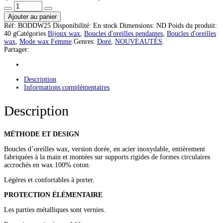
Ajouter au panier
Réf:
BODDW25
Disponibilité:
En stock
Dimensions:
ND
Poids du produit:
40 g
Catégories
Bijoux wax
,
Boucles d'oreilles pendantes
,
Boucles d'oreilles
wax
,
Mode wax Femme
.
Genres:
Doré
,
NOUVEAUTÉS
.
Partager:
Description
Informations complémentaires
Description
MÉTHODE ET DESIGN
Boucles d’oreilles wax, version dorée, en acier inoxydable, entièrement
fabriquées à la main et montées sur supports rigides de formes circulaires
accrochés en wax 100% coton.
Légères et confortables à porter.
PROTECTION ÉLÉMENTAIRE
Les parties métalliques sont vernies.