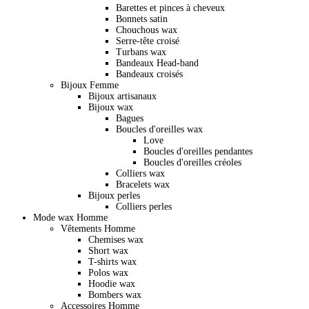
Barettes et pinces à cheveux
Bonnets satin
Chouchous wax
Serre-tête croisé
Turbans wax
Bandeaux Head-band
Bandeaux croisés
Bijoux Femme
Bijoux artisanaux
Bijoux wax
Bagues
Boucles d'oreilles wax
Love
Boucles d'oreilles pendantes
Boucles d'oreilles créoles
Colliers wax
Bracelets wax
Bijoux perles
Colliers perles
Mode wax Homme
Vêtements Homme
Chemises wax
Short wax
T-shirts wax
Polos wax
Hoodie wax
Bombers wax
Accessoires Homme