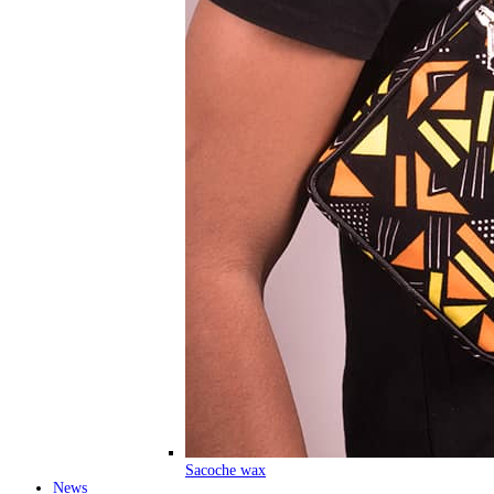
Sacoche wax
News