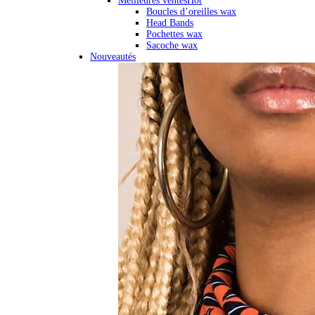
Meilleures ventes
Hot
Boucles d’oreilles wax
Head Bands
Pochettes wax
Sacoche wax
Nouveautés