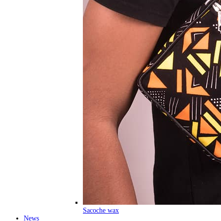
Sacoche wax
News