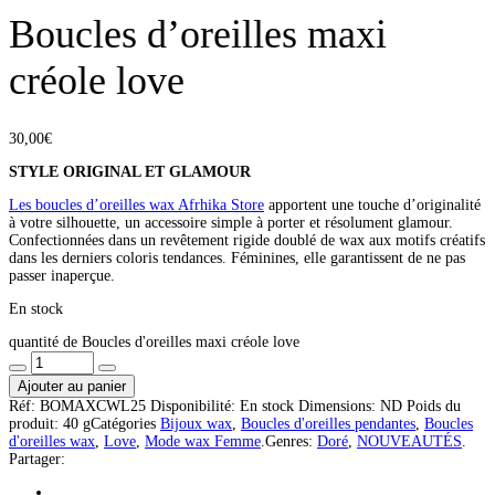
Boucles d’oreilles maxi
créole love
30,00
€
STYLE ORIGINAL ET GLAMOUR
Les boucles d’oreilles wax Afrhika Store
apportent une touche d’originalité
à votre silhouette, un accessoire simple à porter et résolument glamour.
Confectionnées dans un revêtement rigide doublé de wax aux motifs créatifs
dans les derniers coloris tendances. Féminines, elle garantissent de ne pas
passer inaperçue.
En stock
quantité de Boucles d'oreilles maxi créole love
Ajouter au panier
Réf:
BOMAXCWL25
Disponibilité:
En stock
Dimensions:
ND
Poids du
produit:
40 g
Catégories
Bijoux wax
,
Boucles d'oreilles pendantes
,
Boucles
d'oreilles wax
,
Love
,
Mode wax Femme
.
Genres:
Doré
,
NOUVEAUTÉS
.
Partager: