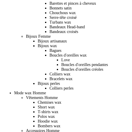
Barettes et pinces à cheveux
Bonnets satin
Chouchous wax
Serre-tête croisé
Turbans wax
Bandeaux Head-band
Bandeaux croisés
Bijoux Femme
Bijoux artisanaux
Bijoux wax
Bagues
Boucles d'oreilles wax
Love
Boucles d'oreilles pendantes
Boucles d'oreilles créoles
Colliers wax
Bracelets wax
Bijoux perles
Colliers perles
Mode wax Homme
Vêtements Homme
Chemises wax
Short wax
T-shirts wax
Polos wax
Hoodie wax
Bombers wax
Accessoires Homme