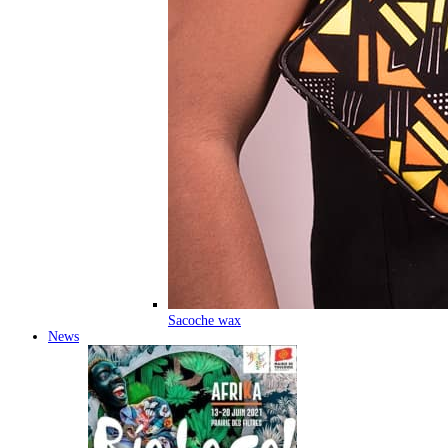
Sacoche wax
News