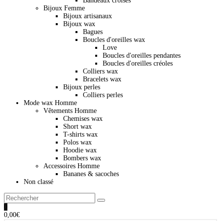
Bandeaux croisés
Bijoux Femme
Bijoux artisanaux
Bijoux wax
Bagues
Boucles d'oreilles wax
Love
Boucles d'oreilles pendantes
Boucles d'oreilles créoles
Colliers wax
Bracelets wax
Bijoux perles
Colliers perles
Mode wax Homme
Vêtements Homme
Chemises wax
Short wax
T-shirts wax
Polos wax
Hoodie wax
Bombers wax
Accessoires Homme
Bananes & sacoches
Non classé
0
0,00
€