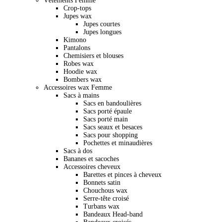
Vêtements Femme
Crop-tops
Jupes wax
Jupes courtes
Jupes longues
Kimono
Pantalons
Chemisiers et blouses
Robes wax
Hoodie wax
Bombers wax
Accessoires wax Femme
Sacs à mains
Sacs en bandoulières
Sacs porté épaule
Sacs porté main
Sacs seaux et besaces
Sacs pour shopping
Pochettes et minaudières
Sacs à dos
Bananes et sacoches
Accessoires cheveux
Barettes et pinces à cheveux
Bonnets satin
Chouchous wax
Serre-tête croisé
Turbans wax
Bandeaux Head-band