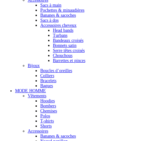
Accessoires
Sacs à main
Pochettes & minaudières
Bananes & sacoches
Sacs à dos
Accessoires cheveux
Head bands
Turbans
Bandeaux croisés
Bonnets satin
Serre têtes croisés
Chouchous
Barrettes et pinces
Bijoux
Boucles d’oreilles
Colliers
Bracelets
Bagues
MODE HOMME
Vêtements
Hoodies
Bombers
Chemises
Polos
T-shirts
Shorts
Accessoires
Bananes & sacoches