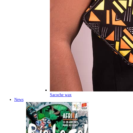
Sacoche wax
News