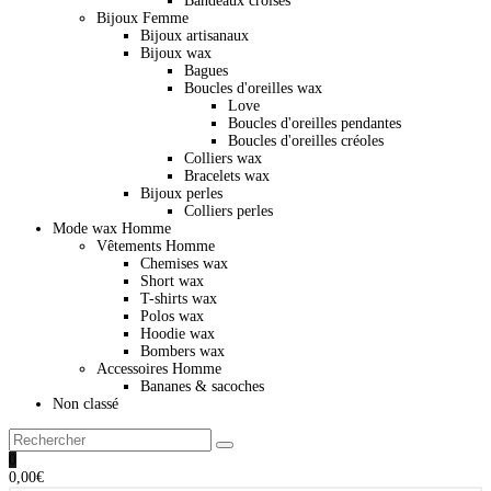
Bandeaux croisés
Bijoux Femme
Bijoux artisanaux
Bijoux wax
Bagues
Boucles d'oreilles wax
Love
Boucles d'oreilles pendantes
Boucles d'oreilles créoles
Colliers wax
Bracelets wax
Bijoux perles
Colliers perles
Mode wax Homme
Vêtements Homme
Chemises wax
Short wax
T-shirts wax
Polos wax
Hoodie wax
Bombers wax
Accessoires Homme
Bananes & sacoches
Non classé
0
0,00
€