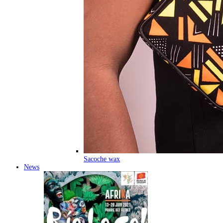
Sacoche wax
News