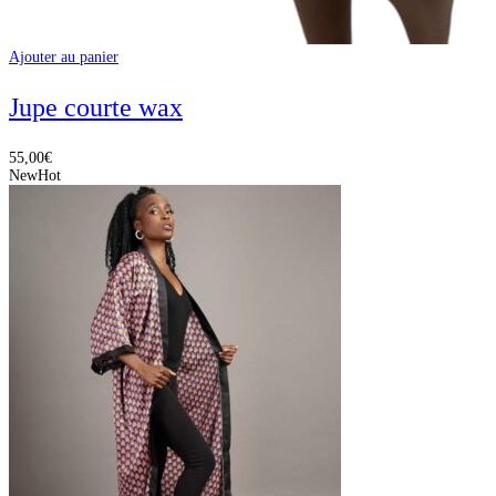
Ajouter au panier
Jupe courte wax
55,00
€
New
Hot