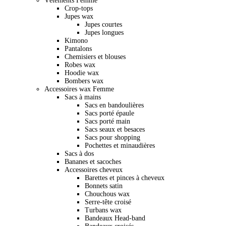
Vêtements Femme
Crop-tops
Jupes wax
Jupes courtes
Jupes longues
Kimono
Pantalons
Chemisiers et blouses
Robes wax
Hoodie wax
Bombers wax
Accessoires wax Femme
Sacs à mains
Sacs en bandoulières
Sacs porté épaule
Sacs porté main
Sacs seaux et besaces
Sacs pour shopping
Pochettes et minaudières
Sacs à dos
Bananes et sacoches
Accessoires cheveux
Barettes et pinces à cheveux
Bonnets satin
Chouchous wax
Serre-tête croisé
Turbans wax
Bandeaux Head-band