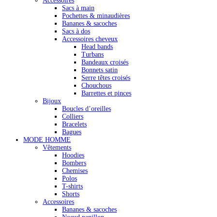
Accessoires
Sacs à main
Pochettes & minaudières
Bananes & sacoches
Sacs à dos
Accessoires cheveux
Head bands
Turbans
Bandeaux croisés
Bonnets satin
Serre têtes croisés
Chouchous
Barrettes et pinces
Bijoux
Boucles d’oreilles
Colliers
Bracelets
Bagues
MODE HOMME
Vêtements
Hoodies
Bombers
Chemises
Polos
T-shirts
Shorts
Accessoires
Bananes & sacoches