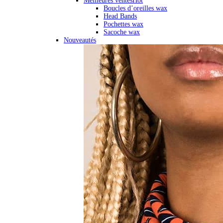
Meilleures ventes
Hot
Boucles d’oreilles wax
Head Bands
Pochettes wax
Sacoche wax
Nouveautés