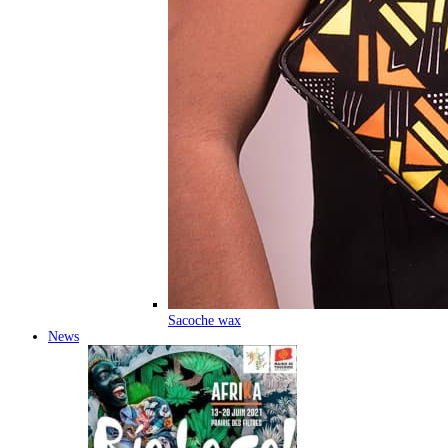
Sacoche wax
News