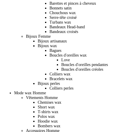
Barettes et pinces à cheveux
Bonnets satin
Chouchous wax
Serre-tête croisé
Turbans wax
Bandeaux Head-band
Bandeaux croisés
Bijoux Femme
Bijoux artisanaux
Bijoux wax
Bagues
Boucles d'oreilles wax
Love
Boucles d'oreilles pendantes
Boucles d'oreilles créoles
Colliers wax
Bracelets wax
Bijoux perles
Colliers perles
Mode wax Homme
Vêtements Homme
Chemises wax
Short wax
T-shirts wax
Polos wax
Hoodie wax
Bombers wax
Accessoires Homme