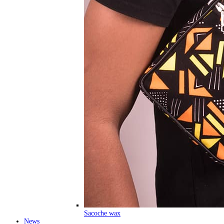
Sacoche wax
News