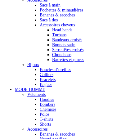
Accessoires
Sacs à main
Pochettes & minaudières
Bananes & sacoches
Sacs à dos
Accessoires cheveux
Head bands
Turbans
Bandeaux croisés
Bonnets satin
Serre têtes croisés
Chouchous
Barrettes et pinces
Bijoux
Boucles d’oreilles
Colliers
Bracelets
Bagues
MODE HOMME
Vêtements
Hoodies
Bombers
Chemises
Polos
T-shirts
Shorts
Accessoires
Bananes & sacoches