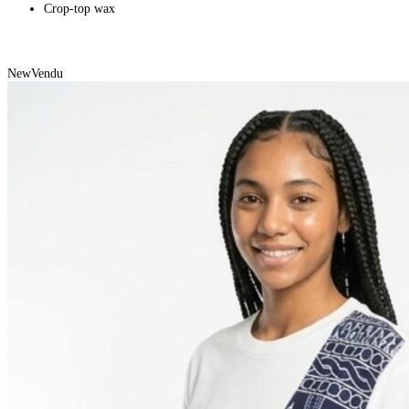
Crop-top wax
New
Vendu