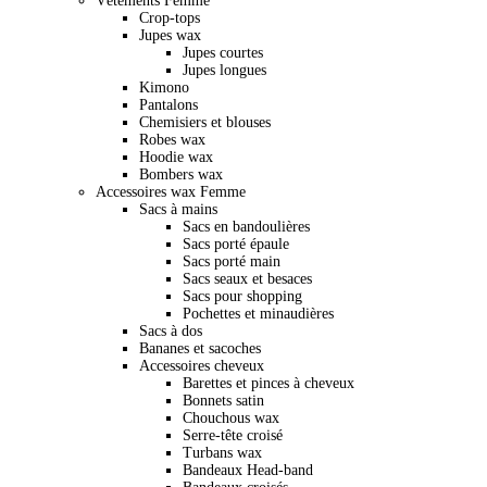
Vêtements Femme
Crop-tops
Jupes wax
Jupes courtes
Jupes longues
Kimono
Pantalons
Chemisiers et blouses
Robes wax
Hoodie wax
Bombers wax
Accessoires wax Femme
Sacs à mains
Sacs en bandoulières
Sacs porté épaule
Sacs porté main
Sacs seaux et besaces
Sacs pour shopping
Pochettes et minaudières
Sacs à dos
Bananes et sacoches
Accessoires cheveux
Barettes et pinces à cheveux
Bonnets satin
Chouchous wax
Serre-tête croisé
Turbans wax
Bandeaux Head-band