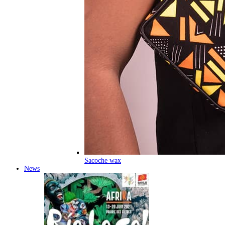
Sacoche wax
News