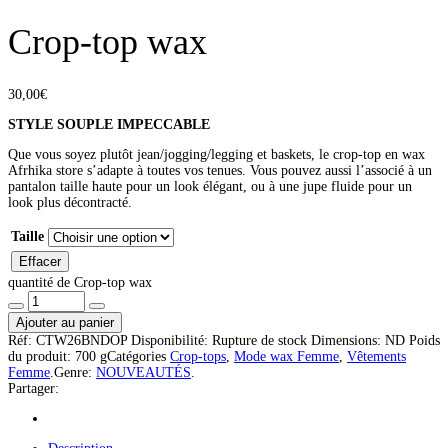
Crop-top wax
30,00
€
STYLE SOUPLE IMPECCABLE
Que vous soyez plutôt jean/jogging/legging et baskets, le crop-top en wax
Afrhika store s’adapte à toutes vos tenues. Vous pouvez aussi l’associé à un
pantalon taille haute pour un look élégant, ou à une jupe fluide pour un
look plus décontracté.
Taille
Effacer
quantité de Crop-top wax
Ajouter au panier
Réf:
CTW26BNDOP
Disponibilité:
Rupture de stock
Dimensions:
ND
Poids
du produit:
700 g
Catégories
Crop-tops
,
Mode wax Femme
,
Vêtements
Femme
.
Genre:
NOUVEAUTÉS
.
Partager: