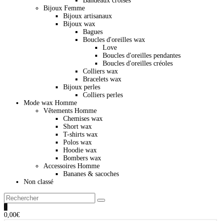
Bandeaux croisés
Bijoux Femme
Bijoux artisanaux
Bijoux wax
Bagues
Boucles d'oreilles wax
Love
Boucles d'oreilles pendantes
Boucles d'oreilles créoles
Colliers wax
Bracelets wax
Bijoux perles
Colliers perles
Mode wax Homme
Vêtements Homme
Chemises wax
Short wax
T-shirts wax
Polos wax
Hoodie wax
Bombers wax
Accessoires Homme
Bananes & sacoches
Non classé
0
0,00
€