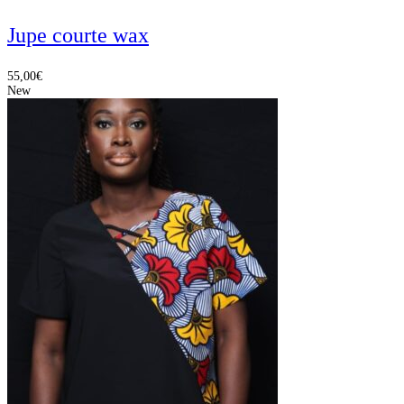
Jupe courte wax
55,00
€
New