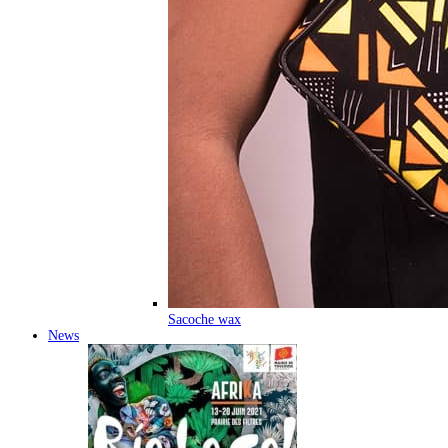
Sacoche wax
News