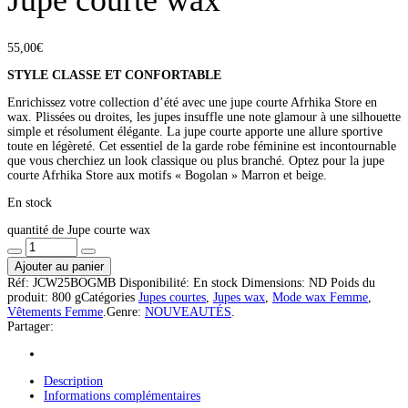
55,00
€
STYLE CLASSE ET CONFORTABLE
Enrichissez votre collection d’été avec une jupe courte Afrhika Store en
wax. Plissées ou droites, les jupes insuffle une note glamour à une silhouette
simple et résolument élégante. La jupe courte apporte une allure sportive
toute en légèreté. Cet essentiel de la garde robe féminine est incontournable
que vous cherchiez un look classique ou plus branché. Optez pour la jupe
courte Afrhika Store aux motifs « Bogolan » Marron et beige.
En stock
quantité de Jupe courte wax
Ajouter au panier
Réf:
JCW25BOGMB
Disponibilité:
En stock
Dimensions:
ND
Poids du
produit:
800 g
Catégories
Jupes courtes
,
Jupes wax
,
Mode wax Femme
,
Vêtements Femme
.
Genre:
NOUVEAUTÉS
.
Partager:
Description
Informations complémentaires