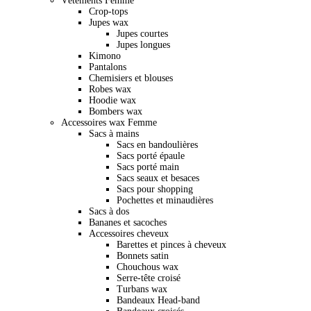
Vêtements Femme
Crop-tops
Jupes wax
Jupes courtes
Jupes longues
Kimono
Pantalons
Chemisiers et blouses
Robes wax
Hoodie wax
Bombers wax
Accessoires wax Femme
Sacs à mains
Sacs en bandoulières
Sacs porté épaule
Sacs porté main
Sacs seaux et besaces
Sacs pour shopping
Pochettes et minaudières
Sacs à dos
Bananes et sacoches
Accessoires cheveux
Barettes et pinces à cheveux
Bonnets satin
Chouchous wax
Serre-tête croisé
Turbans wax
Bandeaux Head-band