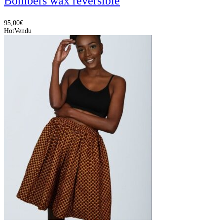
Bombers wax réversible
95,00
€
Hot
Vendu