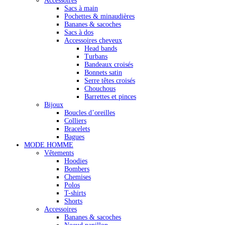
Accessoires
Sacs à main
Pochettes & minaudières
Bananes & sacoches
Sacs à dos
Accessoires cheveux
Head bands
Turbans
Bandeaux croisés
Bonnets satin
Serre têtes croisés
Chouchous
Barrettes et pinces
Bijoux
Boucles d’oreilles
Colliers
Bracelets
Bagues
MODE HOMME
Vêtements
Hoodies
Bombers
Chemises
Polos
T-shirts
Shorts
Accessoires
Bananes & sacoches