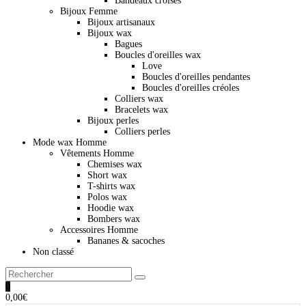
Bandeaux croisés
Bijoux Femme
Bijoux artisanaux
Bijoux wax
Bagues
Boucles d'oreilles wax
Love
Boucles d'oreilles pendantes
Boucles d'oreilles créoles
Colliers wax
Bracelets wax
Bijoux perles
Colliers perles
Mode wax Homme
Vêtements Homme
Chemises wax
Short wax
T-shirts wax
Polos wax
Hoodie wax
Bombers wax
Accessoires Homme
Bananes & sacoches
Non classé
0
0,00
€