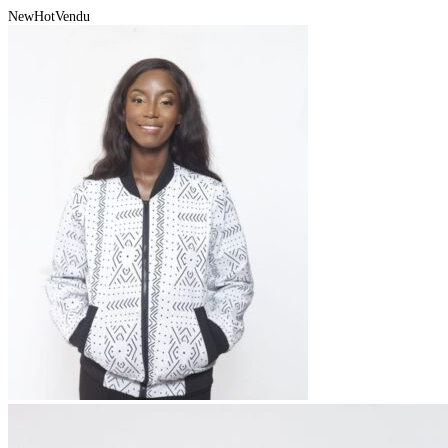
New
Hot
Vendu