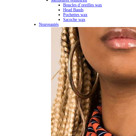
Meilleures ventes
Hot
Boucles d’oreilles wax
Head Bands
Pochettes wax
Sacoche wax
Nouveautés