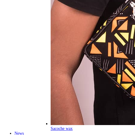
Sacoche wax
News