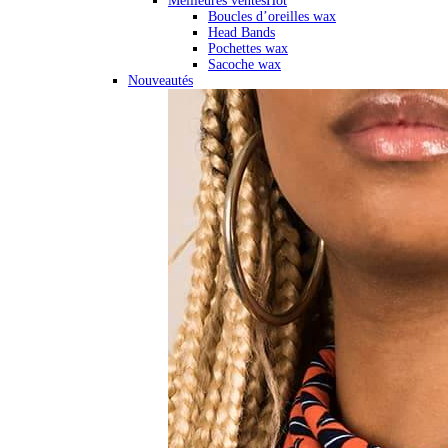
Meilleures ventes
Hot
Boucles d’oreilles wax
Head Bands
Pochettes wax
Sacoche wax
Nouveautés