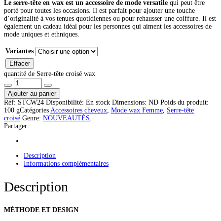
Le serre-tête en wax est un accessoire de mode versatile
qui peut être
porté pour toutes les occasions. Il est parfait pour ajouter une touche
d’originalité à vos tenues quotidiennes ou pour rehausser une coiffure. Il est
également un cadeau idéal pour les personnes qui aiment les accessoires de
mode uniques et ethniques.
Variantes
Effacer
quantité de Serre-tête croisé wax
Ajouter au panier
Réf:
STCW24
Disponibilité:
En stock
Dimensions:
ND
Poids du produit:
100 g
Catégories
Accessoires cheveux
,
Mode wax Femme
,
Serre-tête
croisé
.
Genre:
NOUVEAUTÉS
.
Partager:
Description
Informations complémentaires
Description
MÉTHODE ET DESIGN