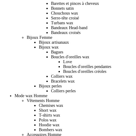
Barettes et pinces à cheveux
Bonnets satin
Chouchous wax
Serre-tête croisé
Turbans wax
Bandeaux Head-band
Bandeaux croisés
Bijoux Femme
Bijoux artisanaux
Bijoux wax
Bagues
Boucles d'oreilles wax
Love
Boucles d'oreilles pendantes
Boucles d'oreilles créoles
Colliers wax
Bracelets wax
Bijoux perles
Colliers perles
Mode wax Homme
Vêtements Homme
Chemises wax
Short wax
T-shirts wax
Polos wax
Hoodie wax
Bombers wax
Accessoires Homme