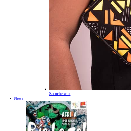
Sacoche wax
News