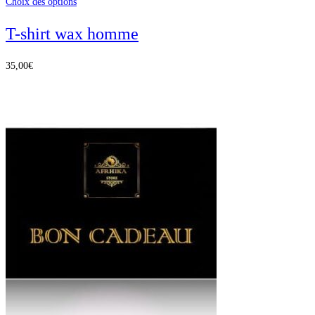
Choix des options
T-shirt wax homme
35,00
€