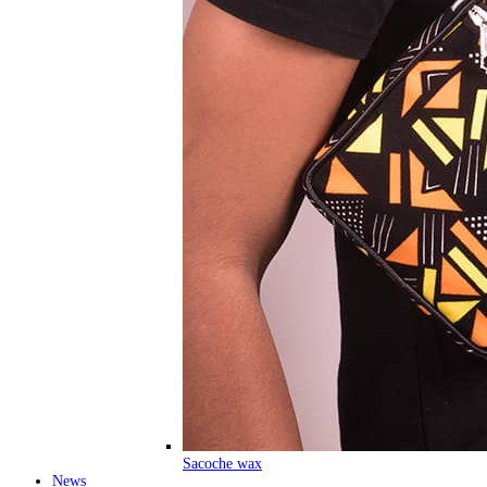
Sacoche wax
News