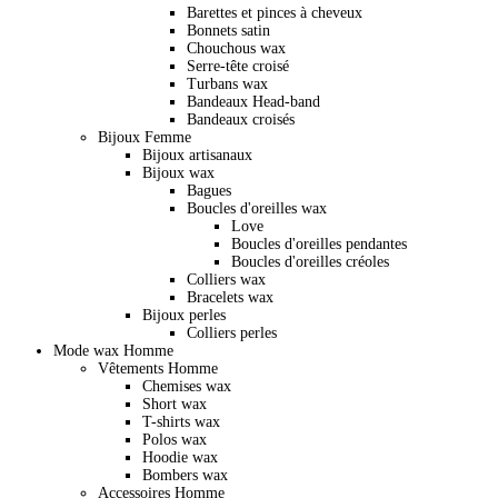
Barettes et pinces à cheveux
Bonnets satin
Chouchous wax
Serre-tête croisé
Turbans wax
Bandeaux Head-band
Bandeaux croisés
Bijoux Femme
Bijoux artisanaux
Bijoux wax
Bagues
Boucles d'oreilles wax
Love
Boucles d'oreilles pendantes
Boucles d'oreilles créoles
Colliers wax
Bracelets wax
Bijoux perles
Colliers perles
Mode wax Homme
Vêtements Homme
Chemises wax
Short wax
T-shirts wax
Polos wax
Hoodie wax
Bombers wax
Accessoires Homme