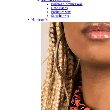
Meilleures ventes
Hot
Boucles d’oreilles wax
Head Bands
Pochettes wax
Sacoche wax
Nouveautés