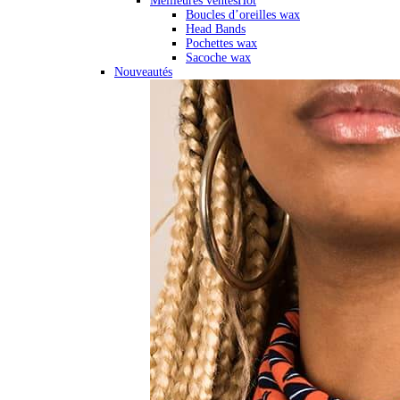
Meilleures ventes
Hot
Boucles d’oreilles wax
Head Bands
Pochettes wax
Sacoche wax
Nouveautés