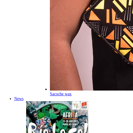
Sacoche wax
News