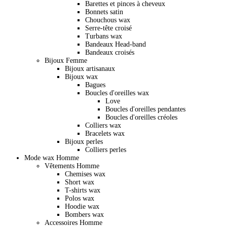
Barettes et pinces à cheveux
Bonnets satin
Chouchous wax
Serre-tête croisé
Turbans wax
Bandeaux Head-band
Bandeaux croisés
Bijoux Femme
Bijoux artisanaux
Bijoux wax
Bagues
Boucles d'oreilles wax
Love
Boucles d'oreilles pendantes
Boucles d'oreilles créoles
Colliers wax
Bracelets wax
Bijoux perles
Colliers perles
Mode wax Homme
Vêtements Homme
Chemises wax
Short wax
T-shirts wax
Polos wax
Hoodie wax
Bombers wax
Accessoires Homme