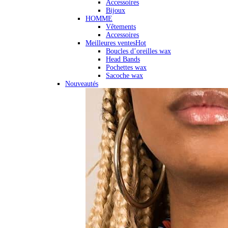
Accessoires
Bijoux
HOMME
Vêtements
Accessoires
Meilleures ventes
Hot
Boucles d’oreilles wax
Head Bands
Pochettes wax
Sacoche wax
Nouveautés