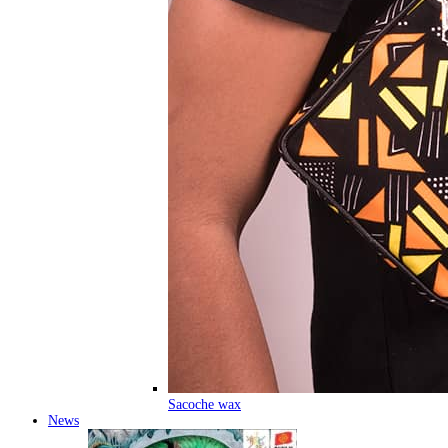
Sacoche wax
News