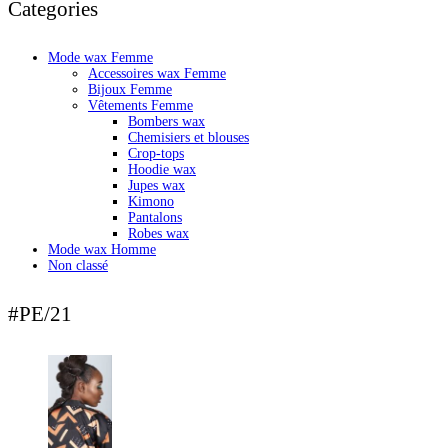
Categories
Mode wax Femme
Accessoires wax Femme
Bijoux Femme
Vêtements Femme
Bombers wax
Chemisiers et blouses
Crop-tops
Hoodie wax
Jupes wax
Kimono
Pantalons
Robes wax
Mode wax Homme
Non classé
#PE/21