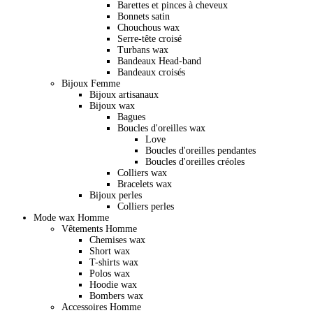
Barettes et pinces à cheveux
Bonnets satin
Chouchous wax
Serre-tête croisé
Turbans wax
Bandeaux Head-band
Bandeaux croisés
Bijoux Femme
Bijoux artisanaux
Bijoux wax
Bagues
Boucles d'oreilles wax
Love
Boucles d'oreilles pendantes
Boucles d'oreilles créoles
Colliers wax
Bracelets wax
Bijoux perles
Colliers perles
Mode wax Homme
Vêtements Homme
Chemises wax
Short wax
T-shirts wax
Polos wax
Hoodie wax
Bombers wax
Accessoires Homme