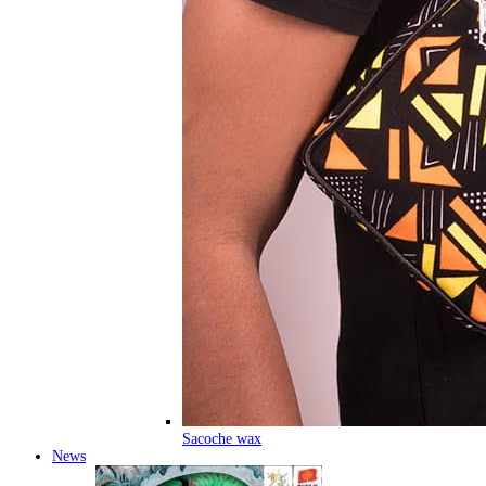
Sacoche wax
News