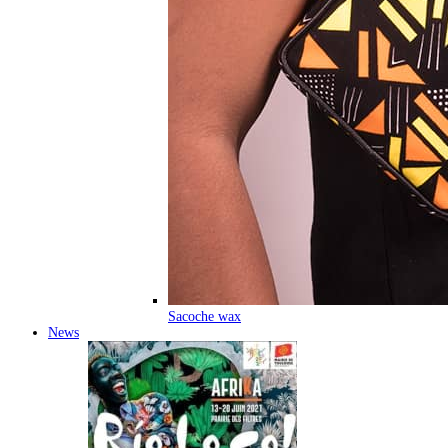
Sacoche wax
News