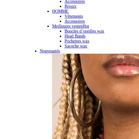
Accessoires
Bijoux
HOMME
Vêtements
Accessoires
Meilleures ventes
Hot
Boucles d’oreilles wax
Head Bands
Pochettes wax
Sacoche wax
Nouveautés