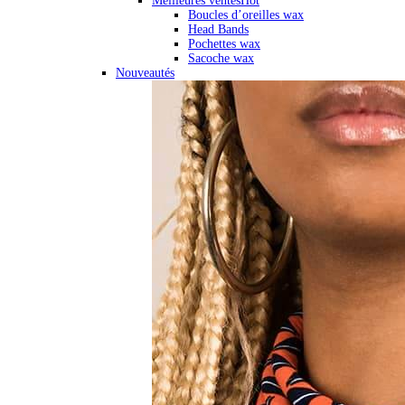
Meilleures ventes
Hot
Boucles d’oreilles wax
Head Bands
Pochettes wax
Sacoche wax
Nouveautés