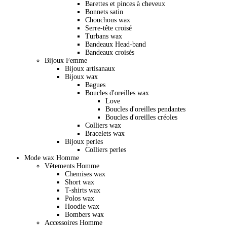
Barettes et pinces à cheveux
Bonnets satin
Chouchous wax
Serre-tête croisé
Turbans wax
Bandeaux Head-band
Bandeaux croisés
Bijoux Femme
Bijoux artisanaux
Bijoux wax
Bagues
Boucles d'oreilles wax
Love
Boucles d'oreilles pendantes
Boucles d'oreilles créoles
Colliers wax
Bracelets wax
Bijoux perles
Colliers perles
Mode wax Homme
Vêtements Homme
Chemises wax
Short wax
T-shirts wax
Polos wax
Hoodie wax
Bombers wax
Accessoires Homme