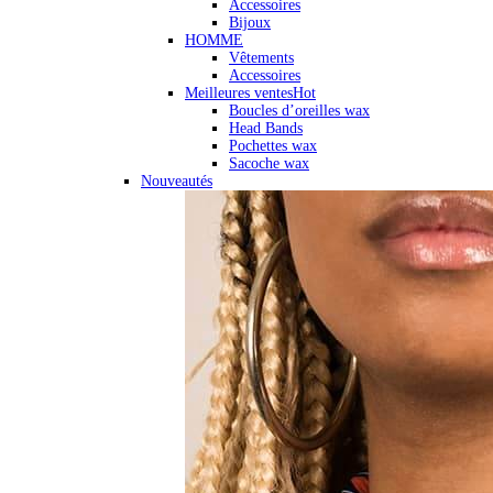
Accessoires
Bijoux
HOMME
Vêtements
Accessoires
Meilleures ventes
Hot
Boucles d’oreilles wax
Head Bands
Pochettes wax
Sacoche wax
Nouveautés