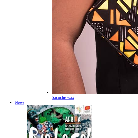
Sacoche wax
News