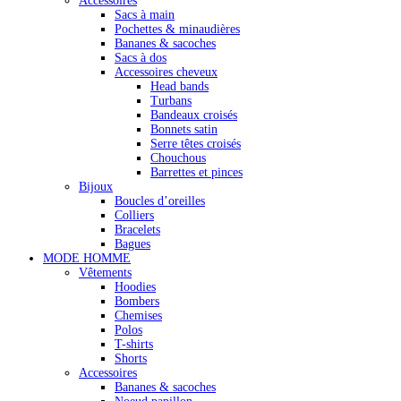
Accessoires
Sacs à main
Pochettes & minaudières
Bananes & sacoches
Sacs à dos
Accessoires cheveux
Head bands
Turbans
Bandeaux croisés
Bonnets satin
Serre têtes croisés
Chouchous
Barrettes et pinces
Bijoux
Boucles d’oreilles
Colliers
Bracelets
Bagues
MODE HOMME
Vêtements
Hoodies
Bombers
Chemises
Polos
T-shirts
Shorts
Accessoires
Bananes & sacoches