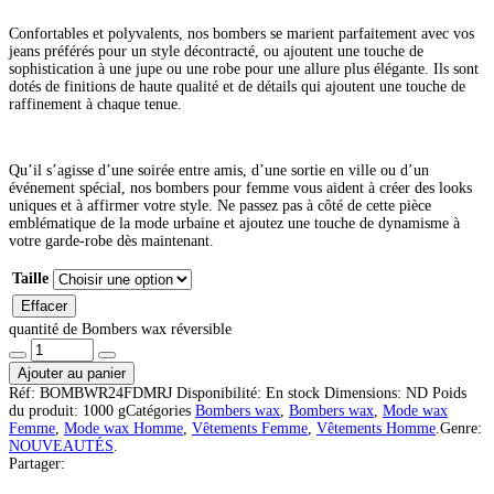
Confortables et polyvalents, nos bombers se marient parfaitement avec vos
jeans préférés pour un style décontracté, ou ajoutent une touche de
sophistication à une jupe ou une robe pour une allure plus élégante. Ils sont
dotés de finitions de haute qualité et de détails qui ajoutent une touche de
raffinement à chaque tenue.
Qu’il s’agisse d’une soirée entre amis, d’une sortie en ville ou d’un
événement spécial, nos bombers pour femme vous aident à créer des looks
uniques et à affirmer votre style. Ne passez pas à côté de cette pièce
emblématique de la mode urbaine et ajoutez une touche de dynamisme à
votre garde-robe dès maintenant.
Taille
Effacer
quantité de Bombers wax réversible
Ajouter au panier
Réf:
BOMBWR24FDMRJ
Disponibilité:
En stock
Dimensions:
ND
Poids
du produit:
1000 g
Catégories
Bombers wax
,
Bombers wax
,
Mode wax
Femme
,
Mode wax Homme
,
Vêtements Femme
,
Vêtements Homme
.
Genre:
NOUVEAUTÉS
.
Partager: