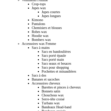
Vêtements Femme
Crop-tops
Jupes wax
Jupes courtes
Jupes longues
Kimono
Pantalons
Chemisiers et blouses
Robes wax
Hoodie wax
Bombers wax
Accessoires wax Femme
Sacs à mains
Sacs en bandoulières
Sacs porté épaule
Sacs porté main
Sacs seaux et besaces
Sacs pour shopping
Pochettes et minaudières
Sacs à dos
Bananes et sacoches
Accessoires cheveux
Barettes et pinces à cheveux
Bonnets satin
Chouchous wax
Serre-tête croisé
Turbans wax
Bandeaux Head-band