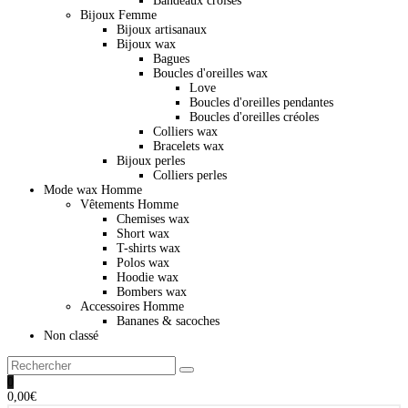
Bandeaux croisés
Bijoux Femme
Bijoux artisanaux
Bijoux wax
Bagues
Boucles d'oreilles wax
Love
Boucles d'oreilles pendantes
Boucles d'oreilles créoles
Colliers wax
Bracelets wax
Bijoux perles
Colliers perles
Mode wax Homme
Vêtements Homme
Chemises wax
Short wax
T-shirts wax
Polos wax
Hoodie wax
Bombers wax
Accessoires Homme
Bananes & sacoches
Non classé
0
0,00
€