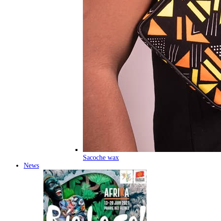
Sacoche wax
News