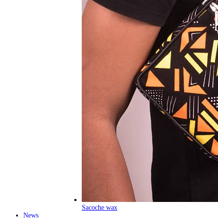
Sacoche wax
News