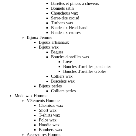
Barettes et pinces à cheveux
Bonnets satin
Chouchous wax
Serre-tête croisé
Turbans wax
Bandeaux Head-band
Bandeaux croisés
Bijoux Femme
Bijoux artisanaux
Bijoux wax
Bagues
Boucles d'oreilles wax
Love
Boucles d'oreilles pendantes
Boucles d'oreilles créoles
Colliers wax
Bracelets wax
Bijoux perles
Colliers perles
Mode wax Homme
Vêtements Homme
Chemises wax
Short wax
T-shirts wax
Polos wax
Hoodie wax
Bombers wax
Accessoires Homme