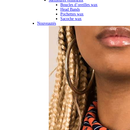
Meilleures ventes
Hot
Boucles d’oreilles wax
Head Bands
Pochettes wax
Sacoche wax
Nouveautés