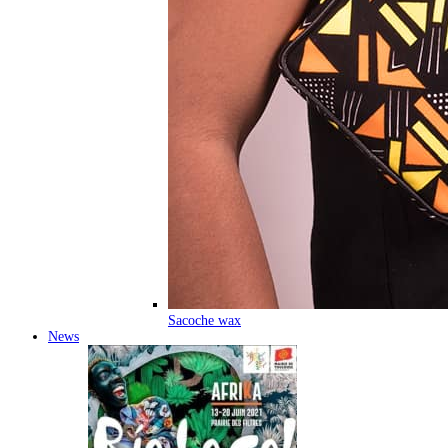
Sacoche wax
News