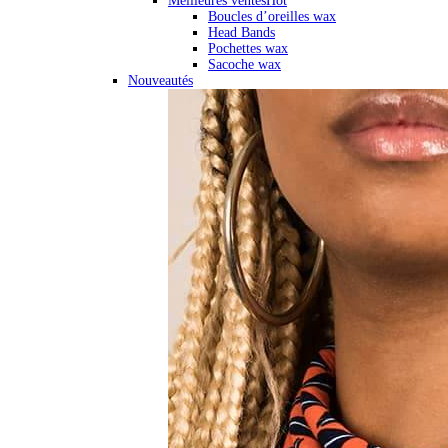
Meilleures ventes
Hot
Boucles d’oreilles wax
Head Bands
Pochettes wax
Sacoche wax
Nouveautés