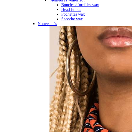
Meilleures ventes
Hot
Boucles d’oreilles wax
Head Bands
Pochettes wax
Sacoche wax
Nouveautés