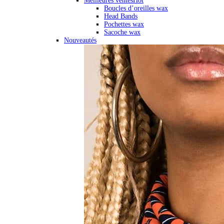
Meilleures ventes
Hot
Boucles d’oreilles wax
Head Bands
Pochettes wax
Sacoche wax
Nouveautés