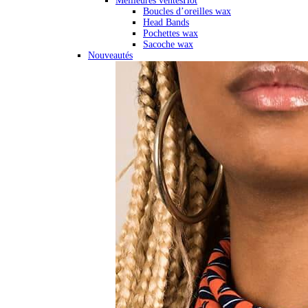
Meilleures ventes
Hot
Boucles d’oreilles wax
Head Bands
Pochettes wax
Sacoche wax
Nouveautés