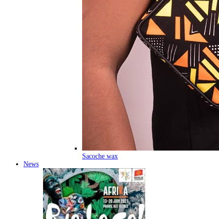
Sacoche wax
News