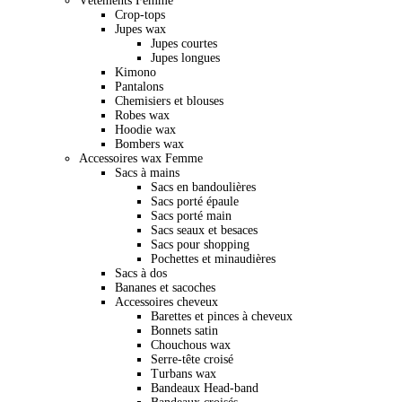
Vêtements Femme
Crop-tops
Jupes wax
Jupes courtes
Jupes longues
Kimono
Pantalons
Chemisiers et blouses
Robes wax
Hoodie wax
Bombers wax
Accessoires wax Femme
Sacs à mains
Sacs en bandoulières
Sacs porté épaule
Sacs porté main
Sacs seaux et besaces
Sacs pour shopping
Pochettes et minaudières
Sacs à dos
Bananes et sacoches
Accessoires cheveux
Barettes et pinces à cheveux
Bonnets satin
Chouchous wax
Serre-tête croisé
Turbans wax
Bandeaux Head-band