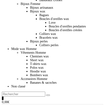
Bandeaux croisés
Bijoux Femme
Bijoux artisanaux
Bijoux wax
Bagues
Boucles d'oreilles wax
Love
Boucles d'oreilles pendantes
Boucles d'oreilles créoles
Colliers wax
Bracelets wax
Bijoux perles
Colliers perles
Mode wax Homme
Vêtements Homme
Chemises wax
Short wax
T-shirts wax
Polos wax
Hoodie wax
Bombers wax
Accessoires Homme
Bananes & sacoches
Non classé
0
0,00
€