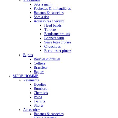
Accessoires
Sacs à main
Pochettes & minaudières
Bananes & sacoches
Sacs à dos
Accessoires cheveux
Head bands
Turbans
Bandeaux croisés
Bonnets satin
Serre têtes croisés
Chouchous
Barrettes et pinces
Bijoux
Boucles d’oreilles
Colliers
Bracelets
Bagues
MODE HOMME
Vêtements
Hoodies
Bombers
Chemises
Polos
T-shirts
Shorts
Accessoires
Bananes & sacoches