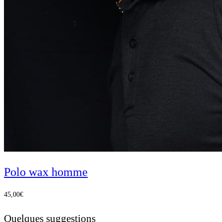
Polo wax homme
45,00
€
Quelques suggestions