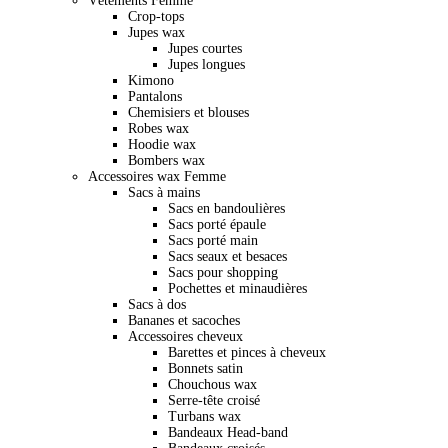
Vêtements Femme
Crop-tops
Jupes wax
Jupes courtes
Jupes longues
Kimono
Pantalons
Chemisiers et blouses
Robes wax
Hoodie wax
Bombers wax
Accessoires wax Femme
Sacs à mains
Sacs en bandoulières
Sacs porté épaule
Sacs porté main
Sacs seaux et besaces
Sacs pour shopping
Pochettes et minaudières
Sacs à dos
Bananes et sacoches
Accessoires cheveux
Barettes et pinces à cheveux
Bonnets satin
Chouchous wax
Serre-tête croisé
Turbans wax
Bandeaux Head-band