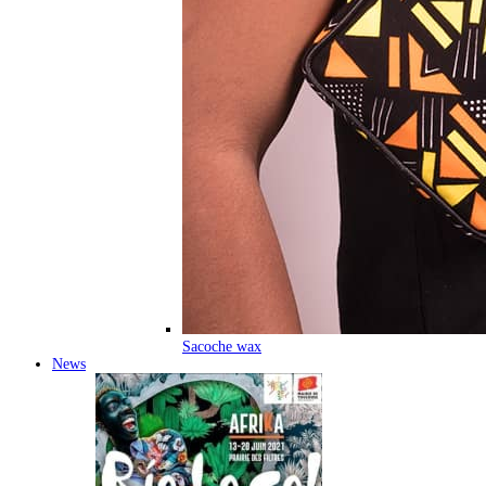
Sacoche wax
News