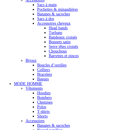
Accessoires
Sacs à main
Pochettes & minaudières
Bananes & sacoches
Sacs à dos
Accessoires cheveux
Head bands
Turbans
Bandeaux croisés
Bonnets satin
Serre têtes croisés
Chouchous
Barrettes et pinces
Bijoux
Boucles d’oreilles
Colliers
Bracelets
Bagues
MODE HOMME
Vêtements
Hoodies
Bombers
Chemises
Polos
T-shirts
Shorts
Accessoires
Bananes & sacoches