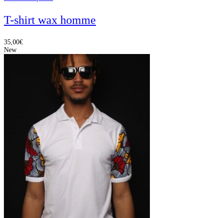
T-shirt wax homme
35,00
€
New