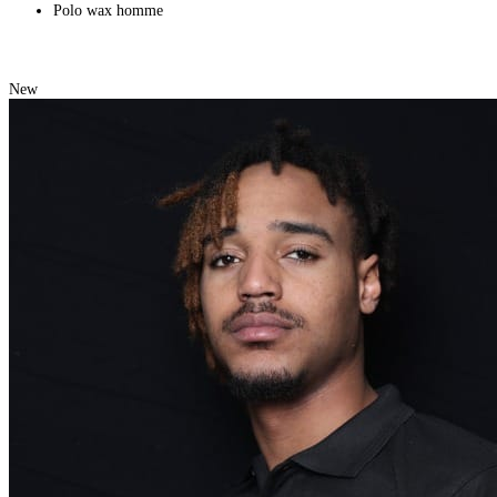
Polo wax homme
New