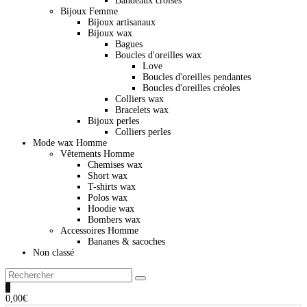
Bandeaux croisés
Bijoux Femme
Bijoux artisanaux
Bijoux wax
Bagues
Boucles d'oreilles wax
Love
Boucles d'oreilles pendantes
Boucles d'oreilles créoles
Colliers wax
Bracelets wax
Bijoux perles
Colliers perles
Mode wax Homme
Vêtements Homme
Chemises wax
Short wax
T-shirts wax
Polos wax
Hoodie wax
Bombers wax
Accessoires Homme
Bananes & sacoches
Non classé
0
0,00
€