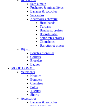
Accessoires
Sacs à main
Pochettes & minaudières
Bananes & sacoches
Sacs à dos
Accessoires cheveux
Head bands
Turbans
Bandeaux croisés
Bonnets satin
Serre têtes croisés
Chouchous
Barrettes et pinces
Bijoux
Boucles d’oreilles
Colliers
Bracelets
Bagues
MODE HOMME
Vêtements
Hoodies
Bombers
Chemises
Polos
T-shirts
Shorts
Accessoires
Bananes & sacoches