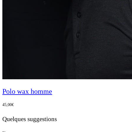
Polo wax homme
45,00
€
Quelques suggestions