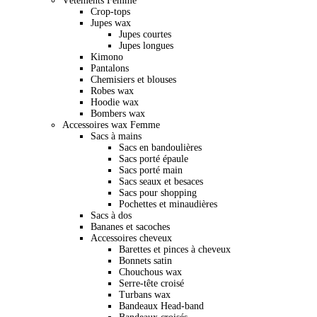
Vêtements Femme
Crop-tops
Jupes wax
Jupes courtes
Jupes longues
Kimono
Pantalons
Chemisiers et blouses
Robes wax
Hoodie wax
Bombers wax
Accessoires wax Femme
Sacs à mains
Sacs en bandoulières
Sacs porté épaule
Sacs porté main
Sacs seaux et besaces
Sacs pour shopping
Pochettes et minaudières
Sacs à dos
Bananes et sacoches
Accessoires cheveux
Barettes et pinces à cheveux
Bonnets satin
Chouchous wax
Serre-tête croisé
Turbans wax
Bandeaux Head-band