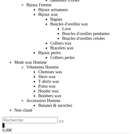
Bandeaux croisés
Bijoux Femme
Bijoux artisanaux
Bijoux wax
Bagues
Boucles d'oreilles wax
Love
Boucles d'oreilles pendantes
Boucles d'oreilles créoles
Colliers wax
Bracelets wax
Bijoux perles
Colliers perles
Mode wax Homme
Vêtements Homme
Chemises wax
Short wax
T-shirts wax
Polos wax
Hoodie wax
Bombers wax
Accessoires Homme
Bananes & sacoches
Non classé
0
0,00
€