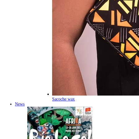
Sacoche wax
News