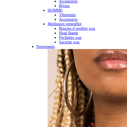
Accessoires
Bijoux
HOMME
Vêtements
Accessoires
Meilleures ventes
Hot
Boucles d’oreilles wax
Head Bands
Pochettes wax
Sacoche wax
Nouveautés