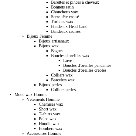
Barettes et pinces à cheveux
Bonnets satin
Chouchous wax
Serre-tête croisé
Turbans wax
Bandeaux Head-band
Bandeaux croisés
Bijoux Femme
Bijoux artisanaux
Bijoux wax
Bagues
Boucles d'oreilles wax
Love
Boucles d'oreilles pendantes
Boucles d'oreilles créoles
Colliers wax
Bracelets wax
Bijoux perles
Colliers perles
Mode wax Homme
Vêtements Homme
Chemises wax
Short wax
T-shirts wax
Polos wax
Hoodie wax
Bombers wax
Accessoires Homme