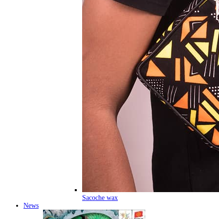
Sacoche wax
News