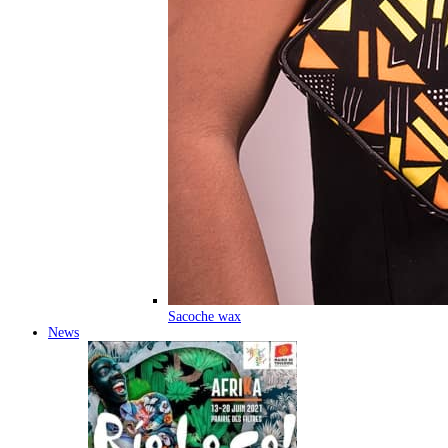
Sacoche wax
News