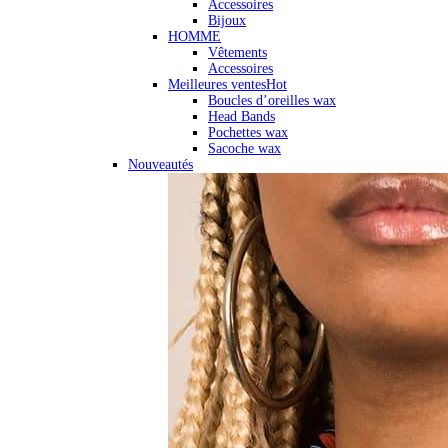
Accessoires
Bijoux
HOMME
Vêtements
Accessoires
Meilleures ventes
Hot
Boucles d’oreilles wax
Head Bands
Pochettes wax
Sacoche wax
Nouveautés