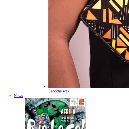
Sacoche wax
News