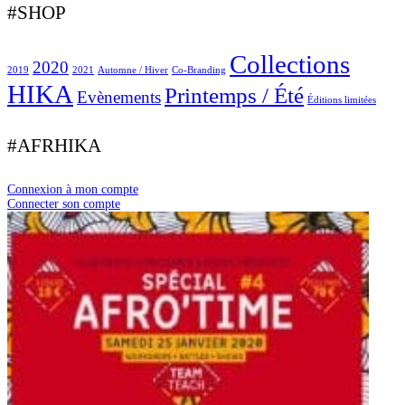
#SHOP
Collections
2020
2019
2021
Automne / Hiver
Co-Branding
HIKA
Printemps / Été
Evènements
Éditions limitées
#AFRHIKA
Connexion à mon compte
Connecter son compte