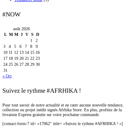
#NOW
août 2026
L
M
M
J
V
S
D
1
2
3
4
5
6
7
8
9
10
11
12
13
14
15
16
17
18
19
20
21
22
23
24
25
26
27
28
29
30
31
« Oct
Suivez le rythme #AFRHIKA !
Pour tout savoir de notre actualité et ne rater aucune nouvelle tendance,
collection ou projet inédit signés Afrhika Store. En plus, profitez de la
livraison Express gratuite sur votre prochaine commande.
[contact-form-7 id= »17062″ title= »Suivez le rythme #AFRHIKA ! »]