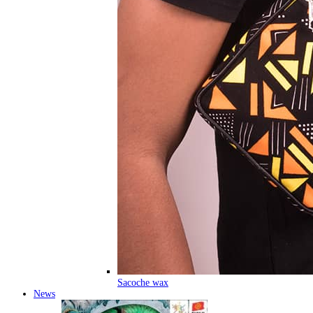
Sacoche wax
News