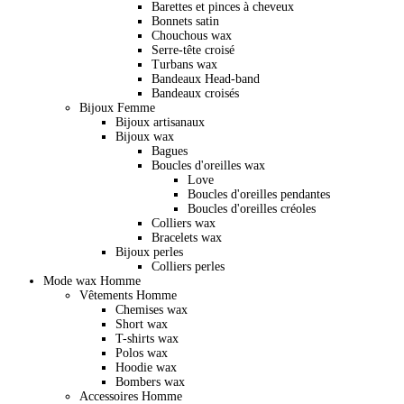
Barettes et pinces à cheveux
Bonnets satin
Chouchous wax
Serre-tête croisé
Turbans wax
Bandeaux Head-band
Bandeaux croisés
Bijoux Femme
Bijoux artisanaux
Bijoux wax
Bagues
Boucles d'oreilles wax
Love
Boucles d'oreilles pendantes
Boucles d'oreilles créoles
Colliers wax
Bracelets wax
Bijoux perles
Colliers perles
Mode wax Homme
Vêtements Homme
Chemises wax
Short wax
T-shirts wax
Polos wax
Hoodie wax
Bombers wax
Accessoires Homme