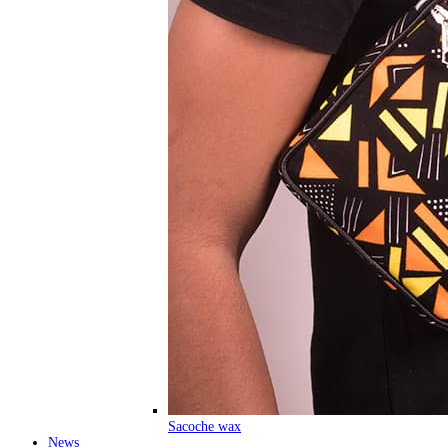
Sacoche wax
News