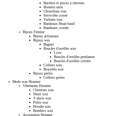
Barettes et pinces à cheveux
Bonnets satin
Chouchous wax
Serre-tête croisé
Turbans wax
Bandeaux Head-band
Bandeaux croisés
Bijoux Femme
Bijoux artisanaux
Bijoux wax
Bagues
Boucles d'oreilles wax
Love
Boucles d'oreilles pendantes
Boucles d'oreilles créoles
Colliers wax
Bracelets wax
Bijoux perles
Colliers perles
Mode wax Homme
Vêtements Homme
Chemises wax
Short wax
T-shirts wax
Polos wax
Hoodie wax
Bombers wax
Accessoires Homme