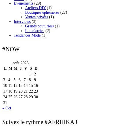
Évènements
(29)
Ateliers DIY
(1)
Boutiques éphémères
(27)
Ventes privées
(1)
Interviews
(3)
Grands couturiers
(1)
La créatrice
(2)
Tendances Mode
(1)
#NOW
août 2026
L
M
M
J
V
S
D
1
2
3
4
5
6
7
8
9
10
11
12
13
14
15
16
17
18
19
20
21
22
23
24
25
26
27
28
29
30
31
« Oct
Suivez le rythme #AFRHIKA !