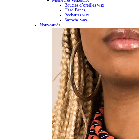
Meilleures ventes
Hot
Boucles d’oreilles wax
Head Bands
Pochettes wax
Sacoche wax
Nouveautés