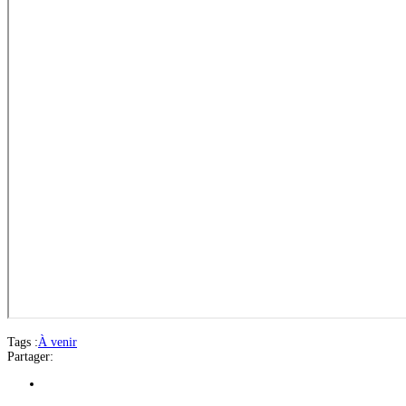
Tags :
À venir
Partager: