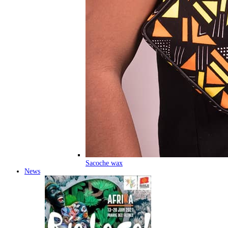
Sacoche wax
News