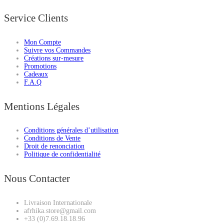
Service Clients
Mon Compte
Suivre vos Commandes
Créations sur-mesure
Promotions
Cadeaux
F.A.Q
Mentions Légales
Conditions générales d’utilisation
Conditions de Vente
Droit de renonciation
Politique de confidentialité
Nous Contacter
Livraison Internationale
afrhika.store@gmail.com
+33 (0)7.69.18.18.96