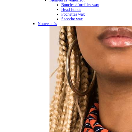
Meilleures ventes
Hot
Boucles d’oreilles wax
Head Bands
Pochettes wax
Sacoche wax
Nouveautés