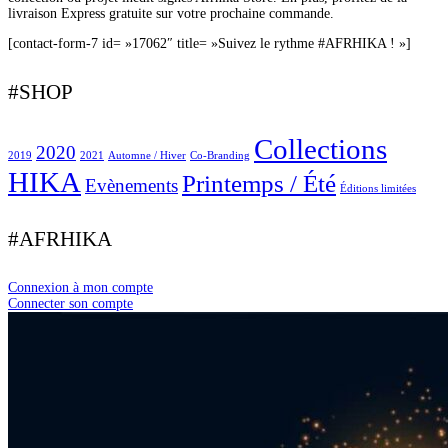
livraison Express gratuite sur votre prochaine commande.
[contact-form-7 id= »17062″ title= »Suivez le rythme #AFRHIKA ! »]
#SHOP
Collections
2020
2019
2021
Automne / Hiver
Co-Branding
HIKA
Printemps / Été
Evènements
Éditions limitées
#AFRHIKA
Connexion à mon compte
Connecter son compte