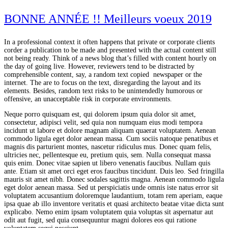
BONNE ANNÉE !! Meilleurs voeux 2019
In a professional context it often happens that private or corporate clients
corder a publication to be made and presented with the actual content still
not being ready. Think of a news blog that’s filled with content hourly on
the day of going live. However, reviewers tend to be distracted by
comprehensible content, say, a random text copied newspaper or the
internet. The are to focus on the text, disregarding the layout and its
elements. Besides, random text risks to be unintendedly humorous or
offensive, an unacceptable risk in corporate environments.
Neque porro quisquam est, qui dolorem ipsum quia dolor sit amet,
consectetur, adipisci velit, sed quia non numquam eius modi tempora
incidunt ut labore et dolore magnam aliquam quaerat voluptatem. Aenean
commodo ligula eget dolor aenean massa. Cum sociis natoque penatibus et
magnis dis parturient montes, nascetur ridiculus mus. Donec quam felis,
ultricies nec, pellentesque eu, pretium quis, sem. Nulla consequat massa
quis enim. Donec vitae sapien ut libero venenatis faucibus. Nullam quis
ante. Etiam sit amet orci eget eros faucibus tincidunt. Duis leo. Sed fringilla
mauris sit amet nibh. Donec sodales sagittis magna. Aenean commodo ligula
eget dolor aenean massa. Sed ut perspiciatis unde omnis iste natus error sit
voluptatem accusantium doloremque laudantium, totam rem aperiam, eaque
ipsa quae ab illo inventore veritatis et quasi architecto beatae vitae dicta sunt
explicabo. Nemo enim ipsam voluptatem quia voluptas sit aspernatur aut
odit aut fugit, sed quia consequuntur magni dolores eos qui ratione