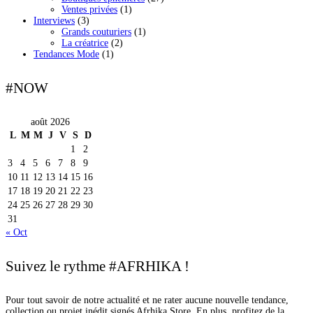
Ventes privées
(1)
Interviews
(3)
Grands couturiers
(1)
La créatrice
(2)
Tendances Mode
(1)
#NOW
août 2026
L
M
M
J
V
S
D
1
2
3
4
5
6
7
8
9
10
11
12
13
14
15
16
17
18
19
20
21
22
23
24
25
26
27
28
29
30
31
« Oct
Suivez le rythme #AFRHIKA !
Pour tout savoir de notre actualité et ne rater aucune nouvelle tendance,
collection ou projet inédit signés Afrhika Store. En plus, profitez de la