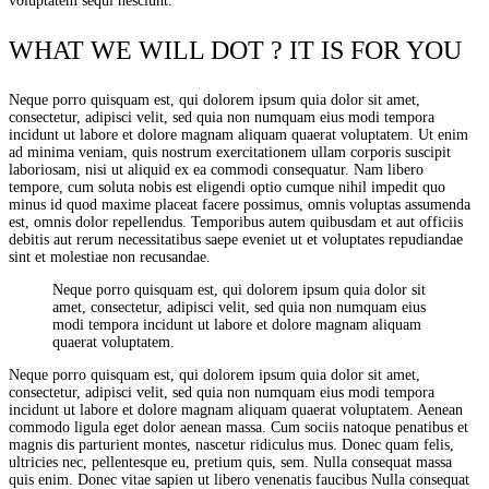
voluptatem sequi nesciunt.
WHAT WE WILL DOT ? IT IS FOR YOU
Neque porro quisquam est, qui dolorem ipsum quia dolor sit amet,
consectetur, adipisci velit, sed quia non numquam eius modi tempora
incidunt ut labore et dolore magnam aliquam quaerat voluptatem. Ut enim
ad minima veniam, quis nostrum exercitationem ullam corporis suscipit
laboriosam, nisi ut aliquid ex ea commodi consequatur. Nam libero
tempore, cum soluta nobis est eligendi optio cumque nihil impedit quo
minus id quod maxime placeat facere possimus, omnis voluptas assumenda
est, omnis dolor repellendus. Temporibus autem quibusdam et aut officiis
debitis aut rerum necessitatibus saepe eveniet ut et voluptates repudiandae
sint et molestiae non recusandae.
Neque porro quisquam est, qui dolorem ipsum quia dolor sit
amet, consectetur, adipisci velit, sed quia non numquam eius
modi tempora incidunt ut labore et dolore magnam aliquam
quaerat voluptatem.
Neque porro quisquam est, qui dolorem ipsum quia dolor sit amet,
consectetur, adipisci velit, sed quia non numquam eius modi tempora
incidunt ut labore et dolore magnam aliquam quaerat voluptatem. Aenean
commodo ligula eget dolor aenean massa. Cum sociis natoque penatibus et
magnis dis parturient montes, nascetur ridiculus mus. Donec quam felis,
ultricies nec, pellentesque eu, pretium quis, sem. Nulla consequat massa
quis enim. Donec vitae sapien ut libero venenatis faucibus Nulla consequat