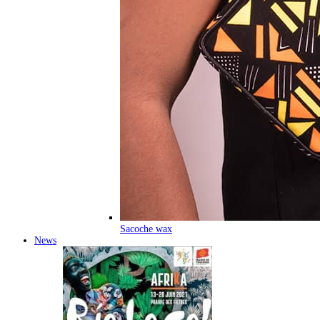
Sacoche wax
News