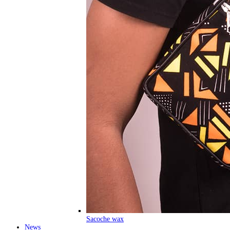
Sacoche wax
News