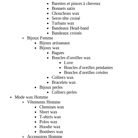
Barettes et pinces à cheveux
Bonnets satin
Chouchous wax
Serre-tête croisé
Turbans wax
Bandeaux Head-band
Bandeaux croisés
Bijoux Femme
Bijoux artisanaux
Bijoux wax
Bagues
Boucles d'oreilles wax
Love
Boucles d'oreilles pendantes
Boucles d'oreilles créoles
Colliers wax
Bracelets wax
Bijoux perles
Colliers perles
Mode wax Homme
Vêtements Homme
Chemises wax
Short wax
T-shirts wax
Polos wax
Hoodie wax
Bombers wax
Accessoires Homme