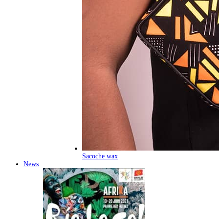
Sacoche wax
News