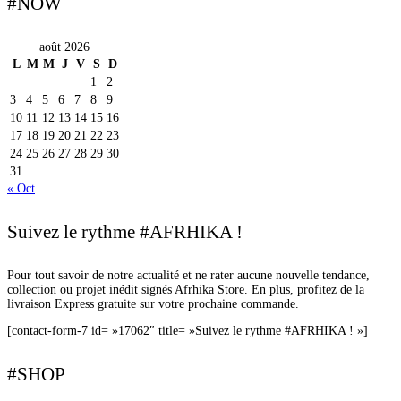
#NOW
août 2026
L
M
M
J
V
S
D
1
2
3
4
5
6
7
8
9
10
11
12
13
14
15
16
17
18
19
20
21
22
23
24
25
26
27
28
29
30
31
« Oct
Suivez le rythme #AFRHIKA !
Pour tout savoir de notre actualité et ne rater aucune nouvelle tendance,
collection ou projet inédit signés Afrhika Store. En plus, profitez de la
livraison Express gratuite sur votre prochaine commande.
[contact-form-7 id= »17062″ title= »Suivez le rythme #AFRHIKA ! »]
#SHOP