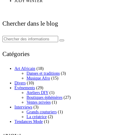
JUDY WINTER
Chercher dans le blog
Catégories
Art Africain
(18)
Danses et traditions
(3)
Musique Afro
(15)
Divers
(10)
Évènements
(29)
Ateliers DIY
(1)
Boutiques éphémères
(27)
Ventes privées
(1)
Interviews
(3)
Grands couturiers
(1)
La créatrice
(2)
Tendances Mode
(1)