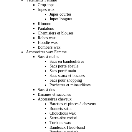
Vêtements Femme
Crop-tops
Jupes wax
Jupes courtes
Jupes longues
Kimono
Pantalons
Chemisiers et blouses
Robes wax
Hoodie wax
Bombers wax
Accessoires wax Femme
Sacs à mains
Sacs en bandoulières
Sacs porté épaule
Sacs porté main
Sacs seaux et besaces
Sacs pour shopping
Pochettes et minaudières
Sacs à dos
Bananes et sacoches
Accessoires cheveux
Barettes et pinces à cheveux
Bonnets satin
Chouchous wax
Serre-tête croisé
Turbans wax
Bandeaux Head-band