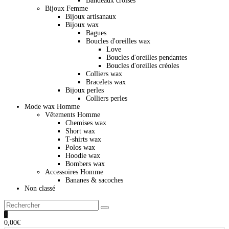
Bandeaux croisés
Bijoux Femme
Bijoux artisanaux
Bijoux wax
Bagues
Boucles d'oreilles wax
Love
Boucles d'oreilles pendantes
Boucles d'oreilles créoles
Colliers wax
Bracelets wax
Bijoux perles
Colliers perles
Mode wax Homme
Vêtements Homme
Chemises wax
Short wax
T-shirts wax
Polos wax
Hoodie wax
Bombers wax
Accessoires Homme
Bananes & sacoches
Non classé
0
0,00
€