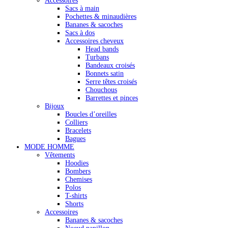
Accessoires
Sacs à main
Pochettes & minaudières
Bananes & sacoches
Sacs à dos
Accessoires cheveux
Head bands
Turbans
Bandeaux croisés
Bonnets satin
Serre têtes croisés
Chouchous
Barrettes et pinces
Bijoux
Boucles d’oreilles
Colliers
Bracelets
Bagues
MODE HOMME
Vêtements
Hoodies
Bombers
Chemises
Polos
T-shirts
Shorts
Accessoires
Bananes & sacoches