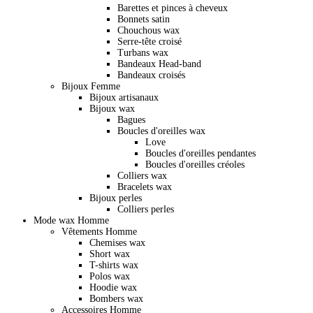
Barettes et pinces à cheveux
Bonnets satin
Chouchous wax
Serre-tête croisé
Turbans wax
Bandeaux Head-band
Bandeaux croisés
Bijoux Femme
Bijoux artisanaux
Bijoux wax
Bagues
Boucles d'oreilles wax
Love
Boucles d'oreilles pendantes
Boucles d'oreilles créoles
Colliers wax
Bracelets wax
Bijoux perles
Colliers perles
Mode wax Homme
Vêtements Homme
Chemises wax
Short wax
T-shirts wax
Polos wax
Hoodie wax
Bombers wax
Accessoires Homme