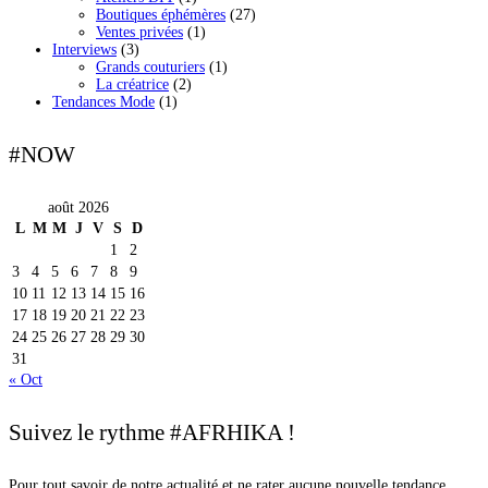
Boutiques éphémères
(27)
Ventes privées
(1)
Interviews
(3)
Grands couturiers
(1)
La créatrice
(2)
Tendances Mode
(1)
#NOW
août 2026
L
M
M
J
V
S
D
1
2
3
4
5
6
7
8
9
10
11
12
13
14
15
16
17
18
19
20
21
22
23
24
25
26
27
28
29
30
31
« Oct
Suivez le rythme #AFRHIKA !
Pour tout savoir de notre actualité et ne rater aucune nouvelle tendance,