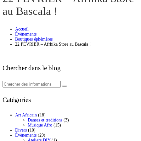
au Bascala !
Accueil
Évènements
Boutiques éphémères
22 FÉVRIER – Afrhika Store au Bascala !
Chercher dans le blog
Catégories
Art Africain
(18)
Danses et traditions
(3)
Musique Afro
(15)
Divers
(10)
Évènements
(29)
Ateliers DIY
(1)