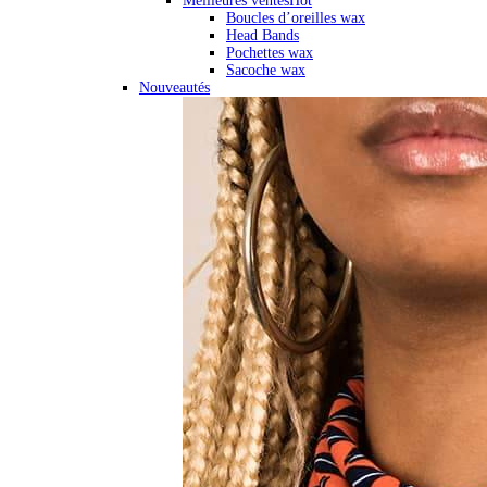
Meilleures ventes
Hot
Boucles d’oreilles wax
Head Bands
Pochettes wax
Sacoche wax
Nouveautés