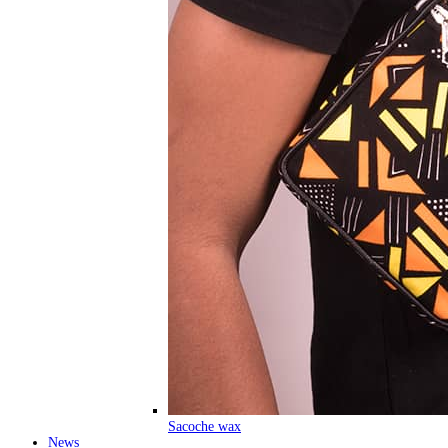
Sacoche wax
News