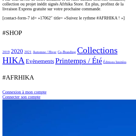
collection ou projet inédit signés Afrhika Store. En plus, profitez de la
livraison Express gratuite sur votre prochaine commande.
[contact-form-7 id= »17062″ title= »Suivez le rythme #AFRHIKA ! »]
#SHOP
Collections
2020
2019
2021
Automne / Hiver
Co-Branding
HIKA
Printemps / Été
Evènements
Éditions limitées
#AFRHIKA
Connexion à mon compte
Connecter son compte