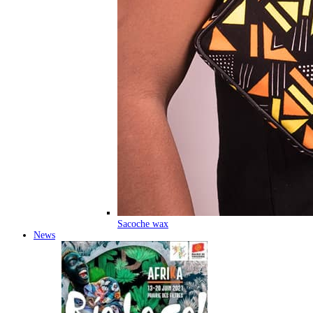
Sacoche wax
News