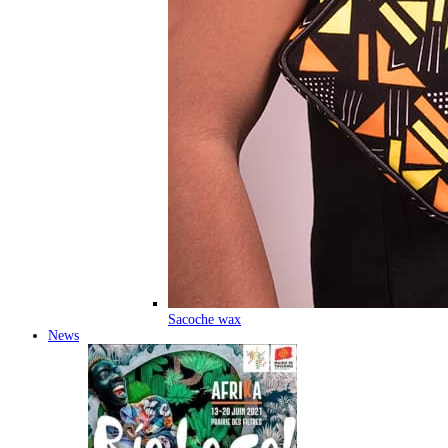
Sacoche wax
News