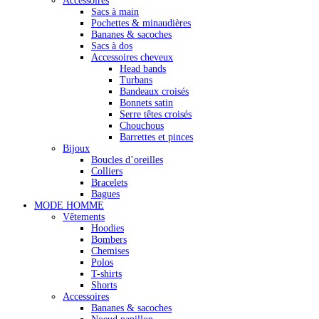
Accessoires
Sacs à main
Pochettes & minaudières
Bananes & sacoches
Sacs à dos
Accessoires cheveux
Head bands
Turbans
Bandeaux croisés
Bonnets satin
Serre têtes croisés
Chouchous
Barrettes et pinces
Bijoux
Boucles d’oreilles
Colliers
Bracelets
Bagues
MODE HOMME
Vêtements
Hoodies
Bombers
Chemises
Polos
T-shirts
Shorts
Accessoires
Bananes & sacoches