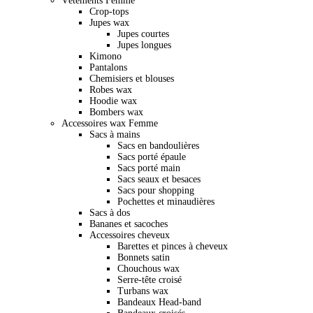
Vêtements Femme
Crop-tops
Jupes wax
Jupes courtes
Jupes longues
Kimono
Pantalons
Chemisiers et blouses
Robes wax
Hoodie wax
Bombers wax
Accessoires wax Femme
Sacs à mains
Sacs en bandoulières
Sacs porté épaule
Sacs porté main
Sacs seaux et besaces
Sacs pour shopping
Pochettes et minaudières
Sacs à dos
Bananes et sacoches
Accessoires cheveux
Barettes et pinces à cheveux
Bonnets satin
Chouchous wax
Serre-tête croisé
Turbans wax
Bandeaux Head-band