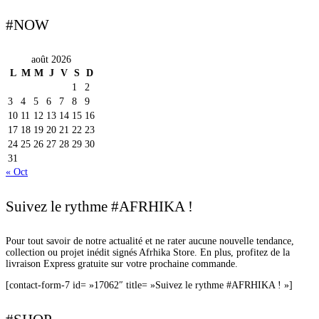
#NOW
août 2026
L
M
M
J
V
S
D
1
2
3
4
5
6
7
8
9
10
11
12
13
14
15
16
17
18
19
20
21
22
23
24
25
26
27
28
29
30
31
« Oct
Suivez le rythme #AFRHIKA !
Pour tout savoir de notre actualité et ne rater aucune nouvelle tendance,
collection ou projet inédit signés Afrhika Store. En plus, profitez de la
livraison Express gratuite sur votre prochaine commande.
[contact-form-7 id= »17062″ title= »Suivez le rythme #AFRHIKA ! »]