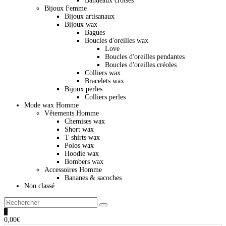
Bandeaux croisés
Bijoux Femme
Bijoux artisanaux
Bijoux wax
Bagues
Boucles d'oreilles wax
Love
Boucles d'oreilles pendantes
Boucles d'oreilles créoles
Colliers wax
Bracelets wax
Bijoux perles
Colliers perles
Mode wax Homme
Vêtements Homme
Chemises wax
Short wax
T-shirts wax
Polos wax
Hoodie wax
Bombers wax
Accessoires Homme
Bananes & sacoches
Non classé
0
0,00
€