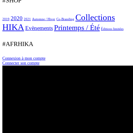
#SHOP
Collections
2020
2019
2021
Automne / Hiver
Co-Branding
HIKA
Printemps / Été
Evènements
Éditions limitées
#AFRHIKA
Connexion à mon compte
Connecter son compte